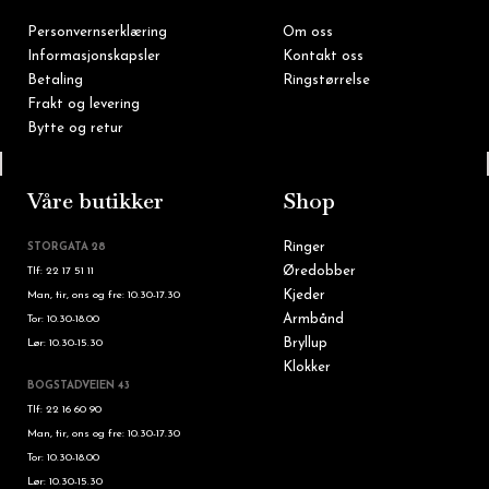
Personvernserklæring
Om oss
Informasjonskapsler
Kontakt oss
Betaling
Ringstørrelse
Frakt og levering
Bytte og retur
Tlf: 22 16 60 90
Våre butikker
Shop
Ringer
STORGATA 28
Øredobber
Tlf: 22 17 51 11
Kjeder
Man, tir, ons og fre: 10.30-17.30
Armbånd
Tor: 10.30-18.00
Bryllup
Lør: 10.30-15.30
Klokker
BOGSTADVEIEN 43
Tlf: 22 16 60 90
Man, tir, ons og fre: 10.30-17.30
Tor: 10.30-18.00
Lør: 10.30-15.30