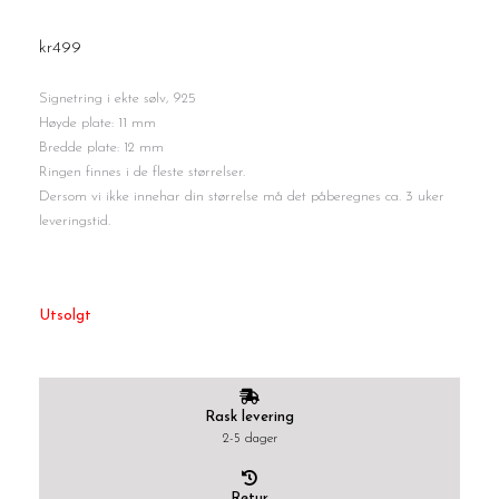
kr
499
Signetring i ekte sølv, 925
Høyde plate: 11 mm
Bredde plate: 12 mm
Ringen finnes i de fleste størrelser.
Dersom vi ikke innehar din størrelse må det påberegnes ca. 3 uker
leveringstid.
Utsolgt
Rask levering
2-5 dager
Retur