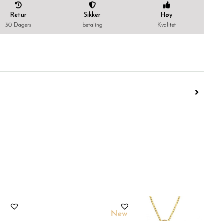
Retur
Sikker
Høy
30 Dagers
betaling
Kvalitet
New