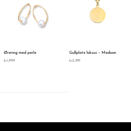
Ørering med perle
Gullplate luksus – Medium
kr
1,999
kr
2,199