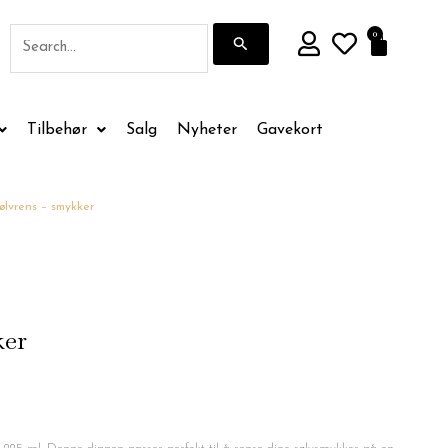
Søk
0
Handle
etter:
Tilbehør
Salg
Nyheter
Gavekort
ølvrens – smykker
ker