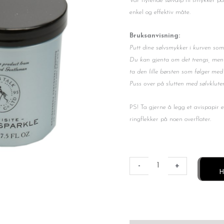
Vår flytende sølvdip til smykker p
enkel og effektiv måte.
Bruksanvisning:
Putt dine sølvsmykker i kurven som 
Du kan gjenta om det trengs, men 
ta den lille børsten som følger med
Puss over på slutten med sølvklute
PS! Ta gjerne å legg et avispapir
ringflekker på noen overflater.
Sølvrens
-
-
+
H
smykker
antall