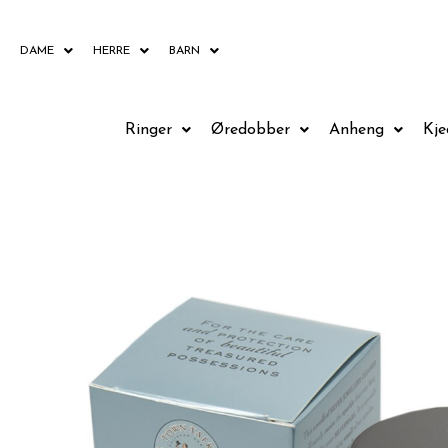
Hopp
rett
DAME
HERRE
BARN
til
innholdet
Ringer
Øredobber
Anheng
Kje