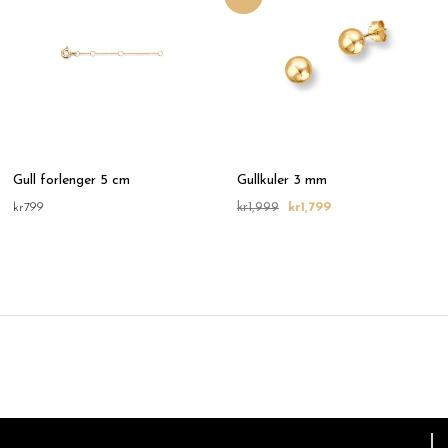
kr1,999.
kr1,799.
Gull forlenger 5 cm
Gullkuler 3 mm
kr
799
kr
1,999
kr
1,799