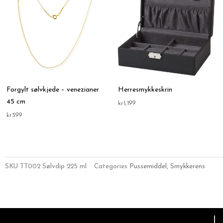
Forgylt sølvkjede – venezianer
Herresmykkeskrin
45 cm
kr
1,199
kr
399
SKU
TT002 Sølvdip 225 ml
Categories
Pussemiddel
,
Smykkerens