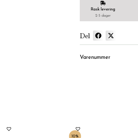
Rask levering
2-5 dager
Del
Varenummer
Opprinnelig
Nåværende
pris
pris
var:
er:
10%