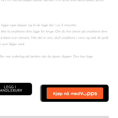
å 225 ml. Denne dippen passer perfekt til å rense dine sølvsmykker på en
ligger oppi dippen og la de ligge der i ca. 2 minutter.
ikke la smykkene dine ligge for lenge. Om du har stener på smykkene dine
 å børst over stenene. Når det er rent, skyll smykkene i vann og tørk de godt.
n som følger med.
 eller noe underlag på benken når du åpner dippen. Den kan lage
LEGG I
Alternative:
ANDLEKURV