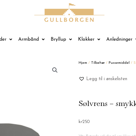
der
Armbånd
Bryllup
Klokker
Anledninger
Hjem
/
Tilbehør
/
Pussemiddel
/ S
Legg til i ønskelisten
Sølvrens – smyk
kr
250