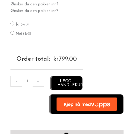
Ønsker du den pakket inn?
Ønsker du den pakket inn?
Ja
(
-
kr
0
)
Nei
(
-
kr
0
)
Order total:
kr
799.00
Alternative:
-
+
LEGG I
HANDLEKURV