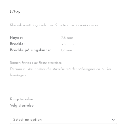
kr
799
Klassisk rosettring i sølv med 9 hvite cubic zirkonia stener.
Høyde:
7,3 mm
Bredde:
7,5 mm
Bredde på ringskinne:
1,7 mm
Ringen
finnes i de fleste størrelser.
Dersom vi ikke innehar din størrelse må det påberegnes ca. 3 uker
leveringstid.
Sølvring
Ringstørrelse
antall
Velg størrelse