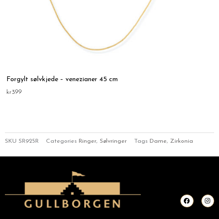
Forgylt sølvkjede – venezianer 45 cm
kr
399
SKU
SR925R
Categories
Ringer
,
Sølvringer
Tags
Dame
,
Zirkonia
F
I
a
n
c
s
e
t