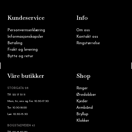
b
a
o
g
o
r
k
a
m
Kundeservice
Info
Personvernserklæring
Om oss
Informasjonskapsler
Kontakt oss
Betaling
Ringstørrelse
Frakt og levering
Bytte og retur
Tlf: 22 16 60 90
Våre butikker
Shop
Ringer
STORGATA 28
Øredobber
Tlf: 22 17 51 11
Kjeder
Man, tir, ons og fre: 10.30-17.30
Armbånd
Tor: 10.30-18.00
Bryllup
Lør: 10.30-15.30
Klokker
BOGSTADVEIEN 43