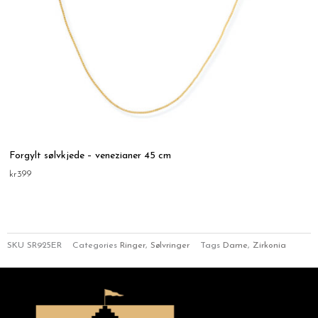
Forgylt sølvkjede – venezianer 45 cm
kr
399
SKU
SR925ER
Categories
Ringer
,
Sølvringer
Tags
Dame
,
Zirkonia