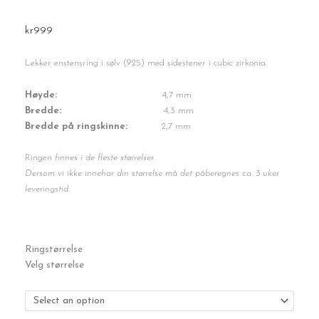
kr
999
Lekker enstensring i sølv (925) med sidestener i cubic zirkonia.
Høyde:
4,7 mm
Bredde:
4,3 mm
Bredde på ringskinne:
2,7 mm
Ringen
finnes i de fleste størrelser.
Dersom vi ikke innehar din størrelse må det påberegnes ca. 3 uker
leveringstid.
Sølvring
Ringstørrelse
antall
Velg størrelse