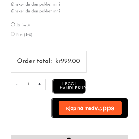
Ønsker du den pakket inn?
Ønsker du den pakket inn?
Ja
(
-
kr
0
)
Nei
(
-
kr
0
)
Order total:
kr
999.00
Alternative:
-
+
LEGG I
HANDLEKURV