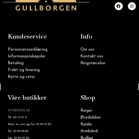
F
I
a
n
c
s
e
t
b
a
o
g
o
r
k
a
m
Kundeservice
Info
Personvernserklæring
Om oss
Informasjonskapsler
Kontakt oss
Betaling
Ringstørrelse
Frakt og levering
Bytte og retur
Tlf: 22 16 60 90
Våre butikker
Shop
Ringer
STORGATA 28
Øredobber
Tlf: 22 17 51 11
Kjeder
Man, tir, ons og fre: 10.30-17.30
Armbånd
Tor: 10.30-18.00
Bryllup
Lør: 10.30-15.30