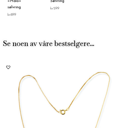
«Halo»
Sølvring
sølvring
kr
599
kr
899
Se noen av våre bestselgere...