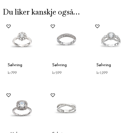
Du liker kanskje også…
Sølvring
Sølvring
Sølvring
kr
799
kr
599
kr
1,299