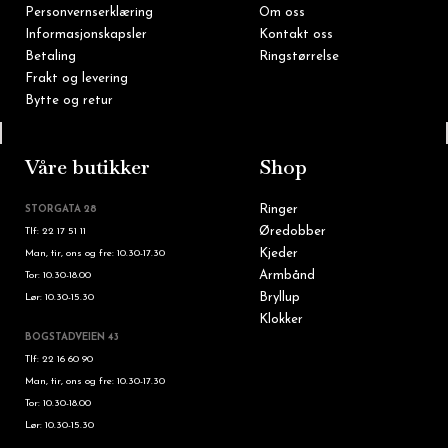
Personvernserklæring
Om oss
Informasjonskapsler
Kontakt oss
Betaling
Ringstørrelse
Frakt og levering
Bytte og retur
Tlf: 22 16 60 90
Våre butikker
Shop
Ringer
STORGATA 28
Øredobber
Tlf: 22 17 51 11
Kjeder
Man, tir, ons og fre: 10.30-17.30
Armbånd
Tor: 10.30-18.00
Bryllup
Lør: 10.30-15.30
Klokker
BOGSTADVEIEN 43
Tlf: 22 16 60 90
Man, tir, ons og fre: 10.30-17.30
Tor: 10.30-18.00
Lør: 10.30-15.30