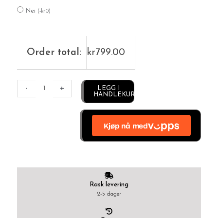
Nei
(
-
kr
0
)
Order total:
kr
799.00
Alternative:
-
+
LEGG I
HANDLEKURV
Rask levering
2-5 dager