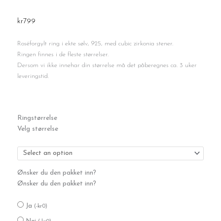
kr
799
Roséforgylt ring i ekte sølv, 925, med cubic zirkonia stener.
Ringen finnes i de fleste størrelser.
Dersom vi ikke innehar din størrelse må det påberegnes ca. 3 uker
leveringstid.
Sølvring
Ringstørrelse
rosé
Velg størrelse
antall
Ønsker du den pakket inn?
Ønsker du den pakket inn?
Ja
(
-
kr
0
)