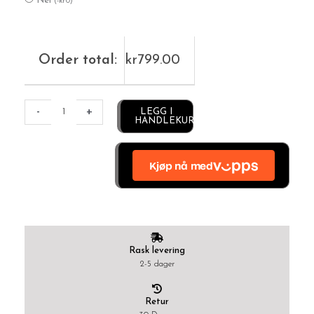
Nei
(
-
kr
0
)
Order total:
kr
799.00
Alternative:
-
+
LEGG I
HANDLEKURV
Rask levering
2-5 dager
Retur