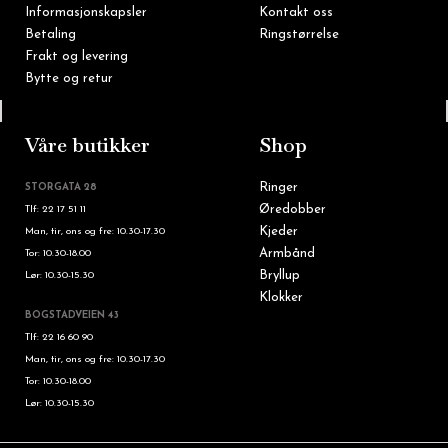
Informasjonskapsler
Kontakt oss
Betaling
Ringstørrelse
Frakt og levering
Bytte og retur
Tlf: 22 16 60 90
Våre butikker
Shop
Ringer
STORGATA 28
Øredobber
Tlf: 22 17 51 11
Kjeder
Man, tir, ons og fre: 10.30-17.30
Armbånd
Tor: 10.30-18.00
Bryllup
Lør: 10.30-15.30
Klokker
BOGSTADVEIEN 43
Tlf: 22 16 60 90
Man, tir, ons og fre: 10.30-17.30
Tor: 10.30-18.00
Lør: 10.30-15.30