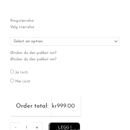
Sølvring
Ringstørrelse
antall
Velg størrelse
Ønsker du den pakket inn?
Ønsker du den pakket inn?
Ja
(
-
kr
0
)
Nei
(
-
kr
0
)
Order total:
kr
999.00
Alternative:
-
+
LEGG I