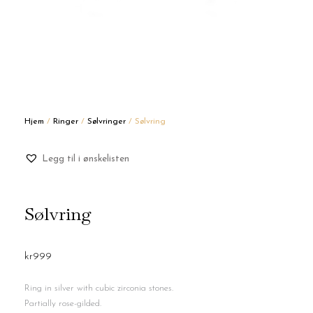
Hjem
/
Ringer
/
Sølvringer
/ Sølvring
Legg til i ønskelisten
Sølvring
kr
999
Ring in silver with cubic zirconia stones.
Partially rose-gilded.