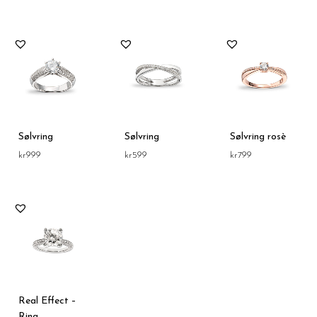
Sølvring
Sølvring
Sølvring rosè
kr
999
kr
599
kr
799
Real Effect –
Ring