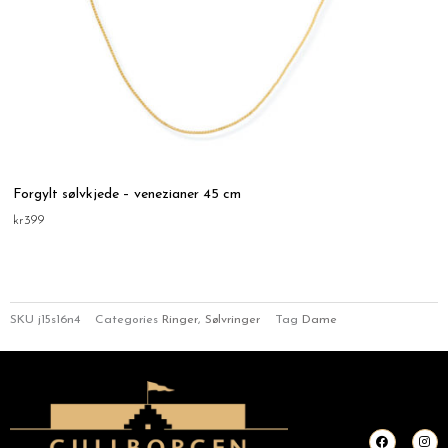
Forgylt sølvkjede – venezianer 45 cm
kr
399
SKU
j15s16n4
Categories
Ringer
,
Sølvringer
Tag
Dame
F
I
a
n