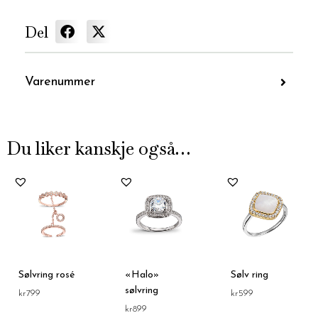
Del
Varenummer
Du liker kanskje også…
Sølvring rosé
«Halo»
Sølv ring
sølvring
kr
799
kr
599
kr
899