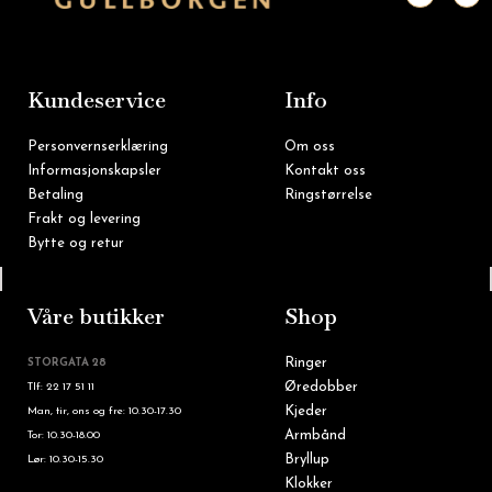
c
s
e
t
b
a
o
g
o
r
k
a
m
Kundeservice
Info
Personvernserklæring
Om oss
Informasjonskapsler
Kontakt oss
Betaling
Ringstørrelse
Frakt og levering
Bytte og retur
Tlf: 22 16 60 90
Våre butikker
Shop
Ringer
STORGATA 28
Øredobber
Tlf: 22 17 51 11
Kjeder
Man, tir, ons og fre: 10.30-17.30
Armbånd
Tor: 10.30-18.00
Bryllup
Lør: 10.30-15.30
Klokker