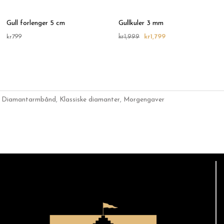
Gull forlenger 5 cm
Gullkuler 3 mm
kr
799
kr
1,999
kr
1,799
,
Diamantarmbånd
,
Klassiske diamanter
,
Morgengaver