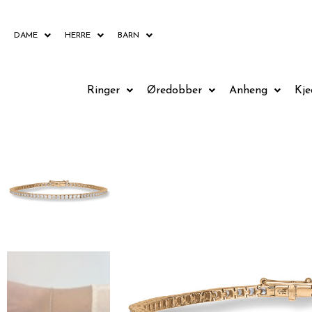
Hopp
rett
DAME
HERRE
BARN
til
innholdet
Ringer
Øredobber
Anheng
Kje