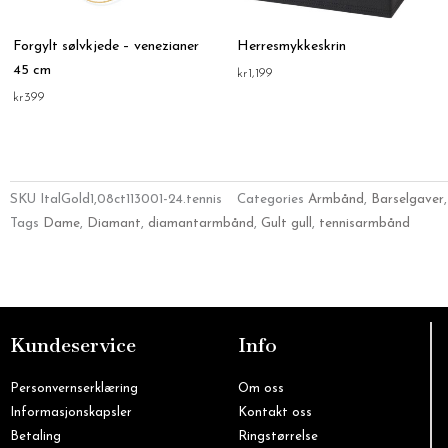
Forgylt sølvkjede – venezianer
Herresmykkeskrin
45 cm
kr
1,199
kr
399
SKU
ItalGold1,08ct113001-24.tennis
Categories
Armbånd
,
Barselgaver
Tags
Dame
,
Diamant
,
diamantarmbånd
,
Gult gull
,
tennisarmbånd
Kundeservice
Info
Personvernserklæring
Om oss
Informasjonskapsler
Kontakt oss
Betaling
Ringstørrelse