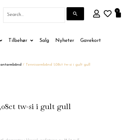
Søk
0
Handle
etter:
Tilbehør
Salg
Nyheter
Gavekort
mantarmbånd
/ Tennisarmbånd 1,08ct tw-si i gult gull
8ct tw-si i gult gull