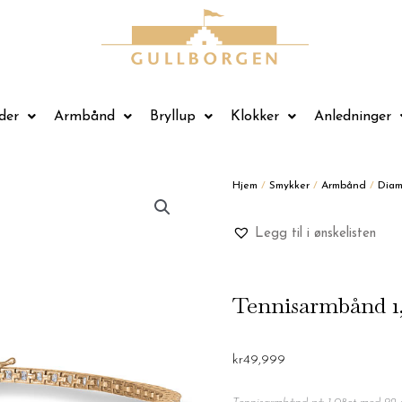
der
Armbånd
Bryllup
Klokker
Anledninger
Hjem
/
Smykker
/
Armbånd
/
Dia
Legg til i ønskelisten
Tennisarmbånd 1,0
kr
49,999