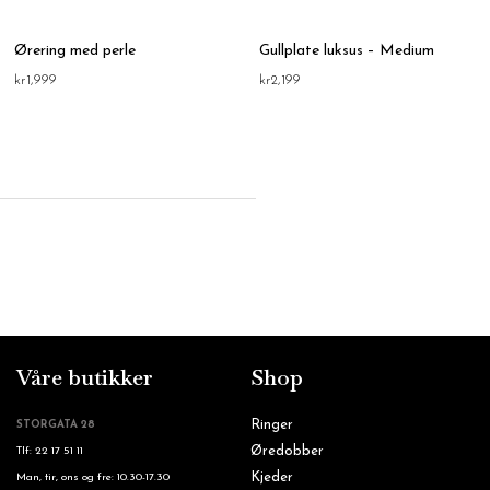
Ørering med perle
Gullplate luksus – Medium
kr
1,999
kr
2,199
Våre butikker
Shop
Ringer
STORGATA 28
Øredobber
Tlf: 22 17 51 11
Kjeder
Man, tir, ons og fre: 10.30-17.30