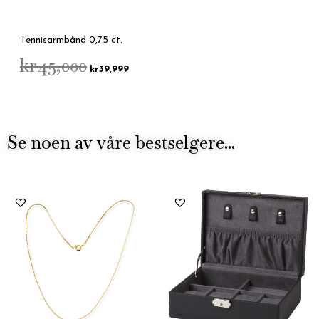
Tennisarmbånd 0,75 ct.
kr
45,000
kr
39,999
Se noen av våre bestselgere...