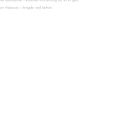
 diamanter i klassisk innfatning av 18 kt gull
an tilpasses i lengde ved behov.