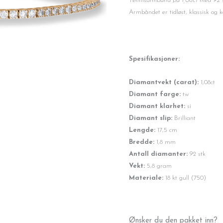
Tennisarmbånd på 1,08ct med 92 stk
Armbåndet er tidløst, klassisk og k
Spesifikasjoner:
Diamantvekt (carat):
1,08ct
Diamant farge:
tw
Diamant klarhet:
si
Diamant slip:
Brilliant
Lengde:
17,5 cm
Bredde:
1,8 mm
Antall diamanter:
92 stk
Vekt:
5,8 gram
Materiale:
18 kt gull (750)
Tennisarmbånd
Ønsker du den pakket inn?
1,08ct