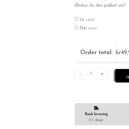
Ønsker du den pakket inn?
tw-
si
Ja
(
-
kr
0
)
i
gult
Nei
(
-
kr
0
)
gull
antall
Order total:
kr
49
-
+
H
Rask levering
2-5 dager