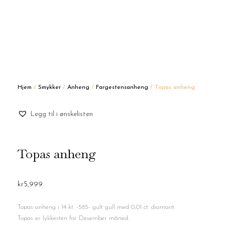
Hjem
/
Smykker
/
Anheng
/
Fargestensanheng
/ Topas anheng
Legg til i ønskelisten
Topas anheng
kr
5,999
Topas anheng i 14 kt. -585- gult gull med 0,01 ct. diamant.
Topas er lykkesten for Desember måned.