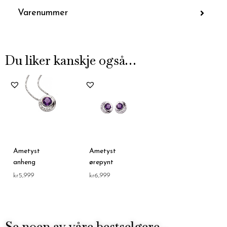
Varenummer
Du liker kanskje også…
Ametyst
Ametyst
anheng
ørepynt
kr
5,999
kr
6,999
Se noen av våre bestselgere...