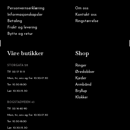
Personvernserklæring
Om oss
Informasjonskapsler
Kontakt oss
Betaling
Ringstørrelse
Frakt og levering
Bytte og retur
Tlf: 22 16 60 90
Våre butikker
Shop
Ringer
STORGATA 28
Øredobber
Tlf: 22 17 51 11
Kjeder
Man, tir, ons og fre: 10.30-17.30
Armbånd
Tor: 10.30-18.00
Bryllup
Lør: 10.30-15.30
Klokker
BOGSTADVEIEN 43
Tlf: 22 16 60 90
Man, tir, ons og fre: 10.30-17.30
Tor: 10.30-18.00
Lør: 10.30-15.30