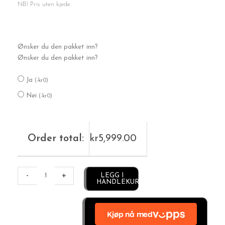
NB! Pris uten kjede.
Topas
Ønsker du den pakket inn?
anheng
Ønsker du den pakket inn?
antall
Ja
(
-
kr
0
)
Nei
(
-
kr
0
)
Order total:
kr
5,999.00
Alternative:
-
+
LEGG I
HANDLEKURV