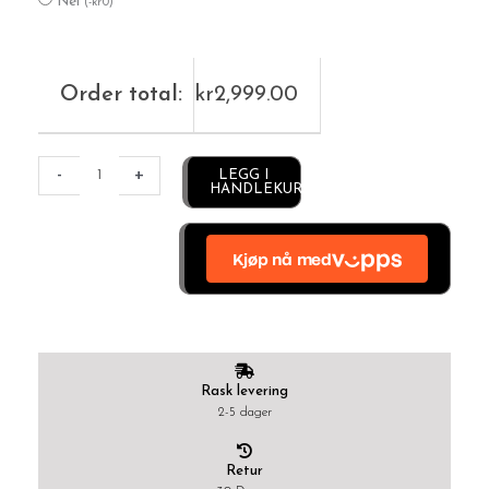
Nei
(
-
kr
0
)
Order total:
kr
2,999.00
Alternative:
-
+
LEGG I
HANDLEKURV
Rask levering
2-5 dager
Retur