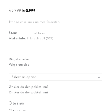
Opprinnelig
Nåværende
kr
3,999
kr
2,999
pris
pris
var:
er:
Tynn og enkel gullring med fargesten.
kr3,999.
kr2,999.
Sten:
Blå topas
Materiale:
14 kt gult gull (585)
Topas
Ringstørrelse
ring
Velg størrelse
antall
Ønsker du den pakket inn?
Ønsker du den pakket inn?
Ja
(
-
kr
0
)