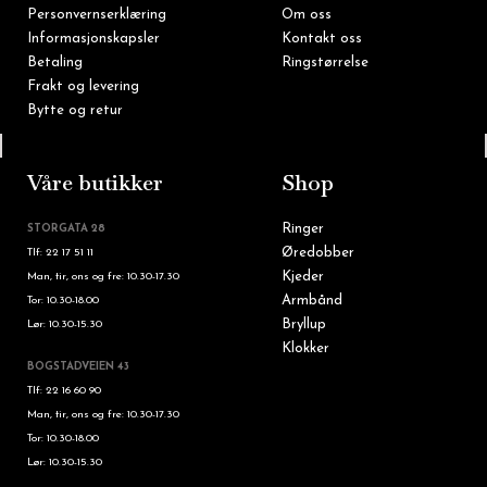
Personvernserklæring
Om oss
Informasjonskapsler
Kontakt oss
Betaling
Ringstørrelse
Frakt og levering
Bytte og retur
Tlf: 22 16 60 90
Våre butikker
Shop
Ringer
STORGATA 28
Øredobber
Tlf: 22 17 51 11
Kjeder
Man, tir, ons og fre: 10.30-17.30
Armbånd
Tor: 10.30-18.00
Bryllup
Lør: 10.30-15.30
Klokker
BOGSTADVEIEN 43
Tlf: 22 16 60 90
Man, tir, ons og fre: 10.30-17.30
Tor: 10.30-18.00
Lør: 10.30-15.30