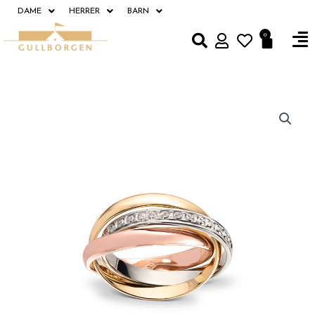
Hopp
DAME
HERRER
BARN
rett
Fl
0
Handle
til
M
innholdet