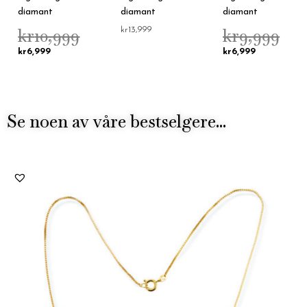
diamant
diamant
diamant
kr
10,999
kr
9,999
kr
13,999
kr
6,999
kr
6,999
Se noen av våre bestselgere...