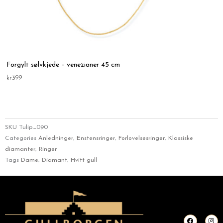
Forgylt sølvkjede – venezianer 45 cm
kr
399
SKU
Tulip_090
Categories
Anledninger
,
Enstensringer
,
Forlovelsesringer
,
Klassiske
diamanter
,
Ringer
Tags
Dame
,
Diamant
,
Hvitt gull
F
I
a
n