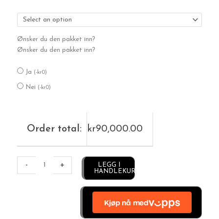
River-
Si
antall
Ønsker du den pakket inn?
Ønsker du den pakket inn?
Ja
(
-
kr
0
)
Nei
(
-
kr
0
)
Order total:
kr
90,000.00
Alternative:
-
+
LEGG I
HANDLEKURV