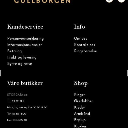
c
s
e
t
b
a
o
g
o
r
k
a
m
Kundeservice
Info
Personvernserklæring
Om oss
Informasjonskapsler
Kontakt oss
Betaling
Ringstørrelse
Frakt og levering
Bytte og retur
Tlf: 22 16 60 90
Våre butikker
Shop
Ringer
STORGATA 28
Øredobber
Tlf: 22 17 51 11
Kjeder
Man, tir, ons og fre: 10.30-17.30
Armbånd
Tor: 10.30-18.00
Bryllup
Lør: 10.30-15.30
Klokker