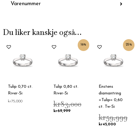
Varenummer
Du liker kanskje også…
Nåværende
Opprinnelig
Opprinnelig
Nåværende
16%
25%
pris
pris
pris
pris
er:
var:
var:
er:
kr69,999.
kr83,000.
kr59,999.
kr45,000.
Tulip 0,70 ct.
Tulip 0,80 ct.
Enstens
River-Si
River-Si
diamantring
«Tulip» 0,60
kr
83,000
kr
75,000
ct. Tw-Si
kr
69,999
kr
59,999
kr
45,000