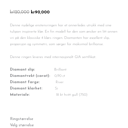
Opprinnelig
Nåværende
kr
120,000
kr
90,000
pris
pris
var:
er:
Denne nydelige enstensringen har et annerledes utrykk med sine
kr120,000.
kr90,000.
tulipan inspirerte klør. En fin modell for den som ønsker en litt annen
vri på den klassiske 4 klørs ringen. Diamanten har excellent slip,
proporsjon og symmetri, som sørger for maksimal brillianse.
Denne ringen leveres med internasjonalt GIA sertifikat.
Diamant slip:
Brilliant
Diamantvekt (carat):
0,90 ct
Diamant farge:
River
Diamant klarhet:
Si
Materiale:
18 kt hvitt gull (750)
Tulip
Ringstørrelse
0,90
Velg størrelse
ct.