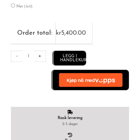
Nei
(
-
kr
0
)
Order total:
kr
5,400.00
Alternative:
-
+
LEGG I
HANDLEKURV
Rask levering
2-5 dager