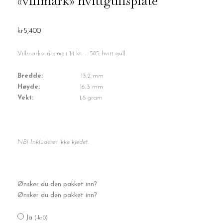
«villmark» hvittgullsplate
kr
5,400
Villmarksanheng i 14 kt. – 585 hvitt gull
Bredde:
13,2 mm
Høyde:
16,3 mm
Vekt:
1,8 gram
NB! Inkluderer ikke kjedet.
"villmark"
Ønsker du den pakket inn?
hvittgullsplate
Ønsker du den pakket inn?
antall
Ja
(
-
kr
0
)