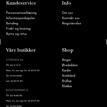
m
Kundeservice
Info
Personvernserklæring
Om oss
Informasjonskapsler
Kontakt oss
Betaling
Ringstørrelse
Frakt og levering
Bytte og retur
Tlf: 22 16 60 90
Våre butikker
Shop
Ringer
STORGATA 28
Øredobber
Tlf: 22 17 51 11
Kjeder
Man, tir, ons og fre: 10.30-17.30
Armbånd
Tor: 10.30-18.00
Bryllup
Lør: 10.30-15.30
Klokker
BOGSTADVEIEN 43
Tlf: 22 16 60 90
Man, tir, ons og fre: 10.30-17.30
Tor: 10.30-18.00