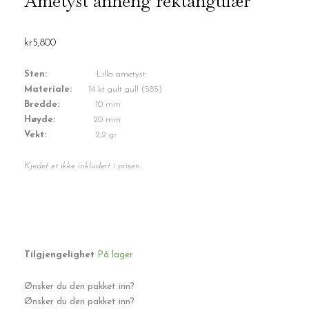
Ametyst anheng rektangulær
kr
5,800
Sten:
Lilla ametyst
Materiale:
14 kt gult gull (585)
Bredde:
10 mm
Høyde:
20 mm
Vekt:
2,2 gr
Kjedet er ikke inkludert i prisen.
Ametyst
Tilgjengelighet
På lager
anheng
rektangulær
antall
Ønsker du den pakket inn?
Ønsker du den pakket inn?