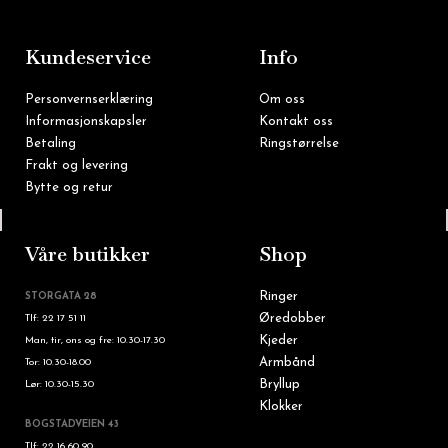
o
g
o
r
k
a
m
Kundeservice
Info
Personvernserklæring
Om oss
Informasjonskapsler
Kontakt oss
Betaling
Ringstørrelse
Frakt og levering
Bytte og retur
Tlf: 22 16 60 90
Våre butikker
Shop
Ringer
STORGATA 28
Øredobber
Tlf: 22 17 51 11
Kjeder
Man, tir, ons og fre: 10.30-17.30
Armbånd
Tor: 10.30-18.00
Bryllup
Lør: 10.30-15.30
Klokker
BOGSTADVEIEN 43
Tlf: 22 16 60 90