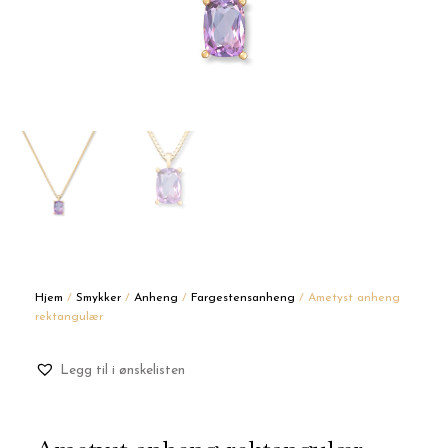
Hjem
/
Smykker
/
Anheng
/
Fargestensanheng
/ Ametyst anheng
rektangulær
Legg til i ønskelisten