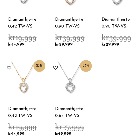
Diamanthjerte
Diamanthjerte
Diamanthjerte
0,42 TW-VS
0,90 TW-VS
0,90 TW-VS
kr
19,999
kr
39,999
kr
39,999
kr
14,999
kr
29,999
kr
29,999
Nåværende
Opprinnelig
Opprinnelig
Nåværende
25%
29%
pris
pris
pris
pris
er:
var:
var:
er:
kr14,999.
kr19,999.
kr27,999.
kr19,999.
Diamanthjerte
Diamanthjerte
0,42 TW-VS
0,64 TW-VS
kr
19,999
kr
27,999
kr
14,999
kr
19,999