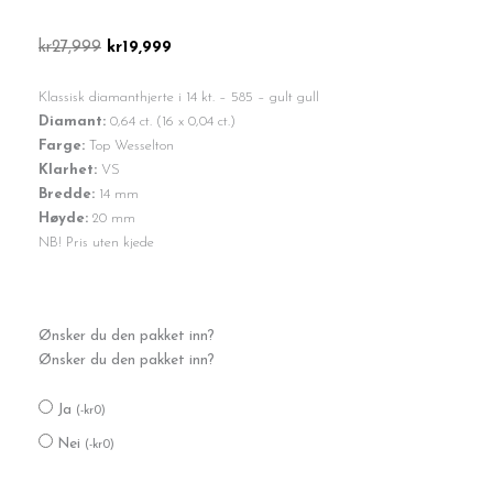
Opprinnelig
Nåværende
kr
27,999
kr
19,999
pris
pris
var:
er:
Klassisk diamanthjerte i 14 kt. – 585 – gult gull
kr27,999.
kr19,999.
Diamant:
0,64 ct. (16 x 0,04 ct.)
Farge:
Top Wesselton
Klarhet:
VS
Bredde:
14 mm
Høyde:
20 mm
NB! Pris uten kjede
Diamanthjerte
Ønsker du den pakket inn?
0,64
Ønsker du den pakket inn?
TW-
VS
Ja
antall
(
-
kr
0
)
Nei
(
-
kr
0
)