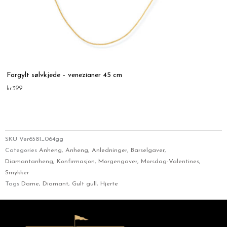
Forgylt sølvkjede – venezianer 45 cm
kr
399
SKU
Ver6581_064gg
Categories
Anheng
,
Anheng
,
Anledninger
,
Barselgaver
,
Diamantanheng
,
Konfirmasjon
,
Morgengaver
,
Morsdag-Valentines
,
Smykker
Tags
Dame
,
Diamant
,
Gult gull
,
Hjerte