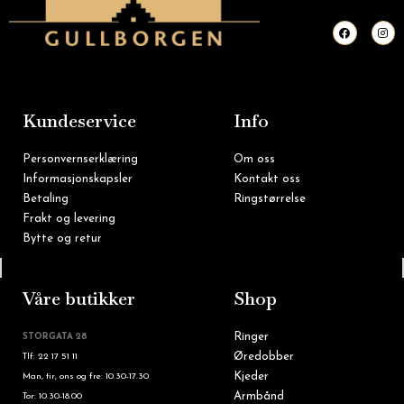
F
I
a
n
c
s
e
t
b
a
o
g
o
r
k
a
m
Kundeservice
Info
Personvernserklæring
Om oss
Informasjonskapsler
Kontakt oss
Betaling
Ringstørrelse
Frakt og levering
Bytte og retur
Tlf: 22 16 60 90
Våre butikker
Shop
Ringer
STORGATA 28
Øredobber
Tlf: 22 17 51 11
Kjeder
Man, tir, ons og fre: 10.30-17.30
Armbånd
Tor: 10.30-18.00