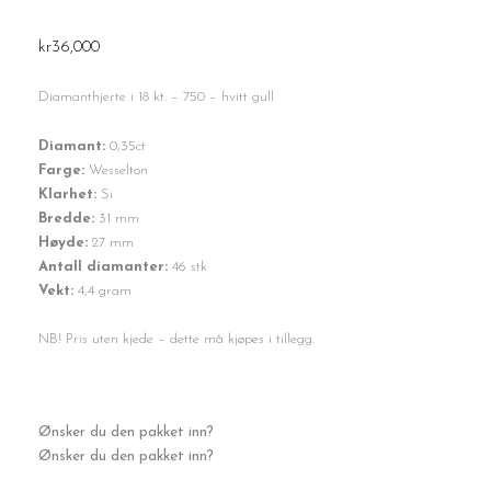
kr
36,000
Diamanthjerte i 18 kt. – 750 – hvitt gull
Diamant:
0,35ct
Farge:
Wesselton
Klarhet:
Si
Bredde:
31 mm
Høyde:
27 mm
Antall diamanter:
46 stk
Vekt:
4,4 gram
NB! Pris uten kjede – dette må kjøpes i tillegg.
Diamanthjerte
Ønsker du den pakket inn?
0,35ct
Ønsker du den pakket inn?
w-
si