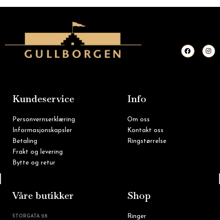
F
I
a
n
c
s
e
t
b
a
o
g
o
r
k
a
m
Kundeservice
Info
Personvernserklæring
Om oss
Informasjonskapsler
Kontakt oss
Betaling
Ringstørrelse
Frakt og levering
Bytte og retur
Tlf: 22 16 60 90
Våre butikker
Shop
Ringer
STORGATA 28