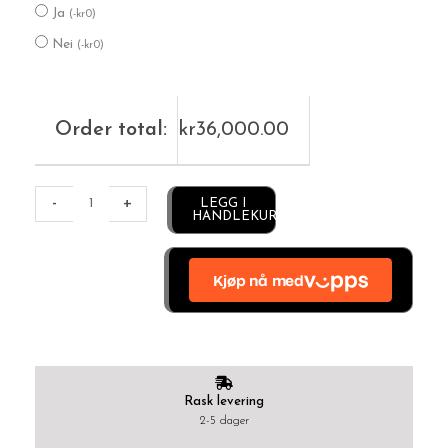
Ja
antall
(
-
kr
0
)
Nei
(
-
kr
0
)
Order total:
kr
36,000.00
Alternative:
-
+
LEGG I
HANDLEKURV
Rask levering
2-5 dager