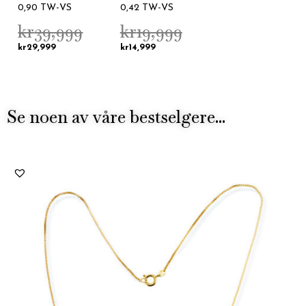
0,90 TW-VS
0,42 TW-VS
kr
39,999
kr
19,999
kr
29,999
kr
14,999
Se noen av våre bestselgere...