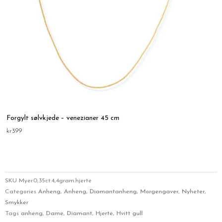
Forgylt sølvkjede – venezianer 45 cm
kr
399
SKU
Myer.0,35ct.4,4gram.hjerte
Categories
Anheng
,
Anheng
,
Diamantanheng
,
Morgengaver
,
Nyheter
,
Smykker
Tags
anheng
,
Dame
,
Diamant
,
Hjerte
,
Hvitt gull