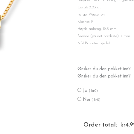
Smykke i 14 kt. – 585- gult gull m
Carat: 0,03 ct.
Farge: Wesselton
Klarhet: P
Høyde anheng: 12,5 mm
Bredde (på det bredeste): 7 mm
NB! Pris uten kjede!
Safiranheng
Ønsker du den pakket inn?
antall
Ønsker du den pakket inn?
Ja
(
-
kr
0
)
Nei
(
-
kr
0
)
Order total:
kr
4,