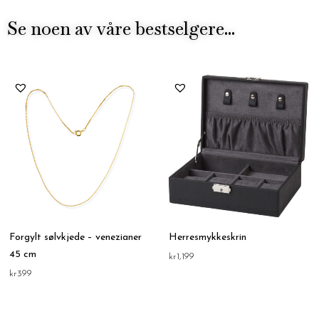
Se noen av våre bestselgere...
Forgylt sølvkjede – venezianer
Herresmykkeskrin
45 cm
kr
1,199
kr
399