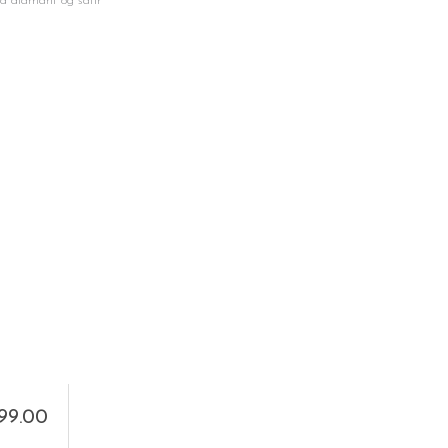
ed diamant og safir
999.00