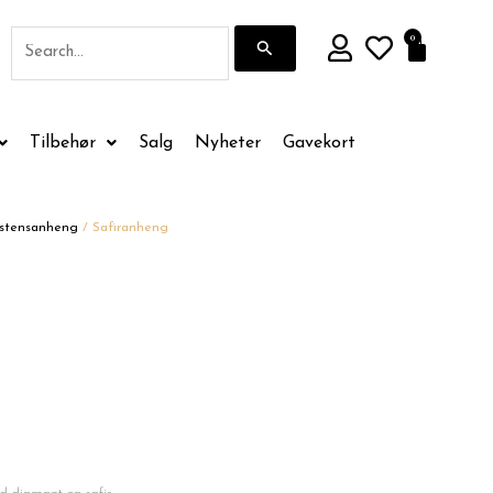
Søk
0
Handle
etter:
Tilbehør
Salg
Nyheter
Gavekort
stensanheng
/ Safiranheng