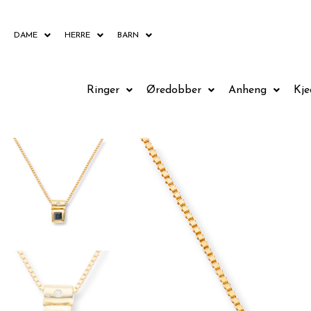
Hopp
rett
DAME
HERRE
BARN
til
innholdet
Ringer
Øredobber
Anheng
Kje