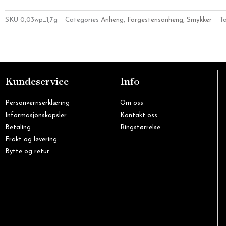
SKU
0,03wp_1,7g
Categories
Anheng
,
Fargestensanheng
,
Smykker
T
Kundeservice
Info
Personvernserklæring
Om oss
Informasjonskapsler
Kontakt oss
Betaling
Ringstørrelse
Frakt og levering
Bytte og retur