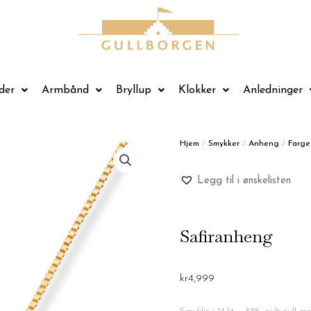
der
Armbånd
Bryllup
Klokker
Anledninger
Hjem
/
Smykker
/
Anheng
/
Farge
Legg til i ønskelisten
Safiranheng
kr
4,999