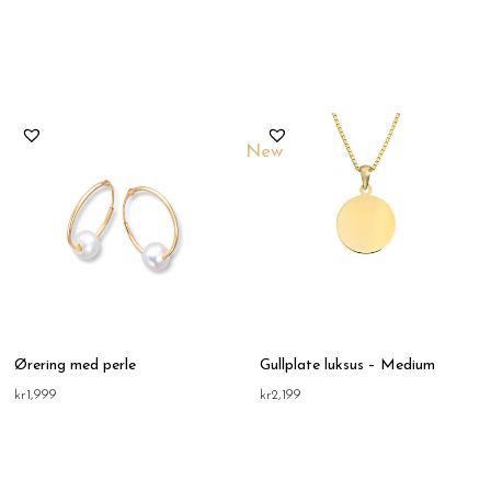
New
Ørering med perle
Gullplate luksus – Medium
kr
1,999
kr
2,199