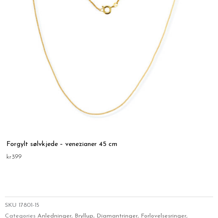
Forgylt sølvkjede – venezianer 45 cm
kr
399
SKU
17801-15
Categories
Anledninger
,
Bryllup
,
Diamantringer
,
Forlovelsesringer
,