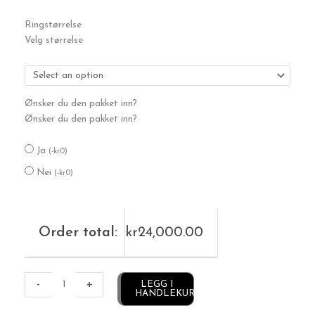
Diamantring
Ringstørrelse
0,30
Velg størrelse
ct
antall
Ønsker du den pakket inn?
Ønsker du den pakket inn?
Ja
(
-
kr
0
)
Nei
(
-
kr
0
)
Order total:
kr
24,000.00
Alternative:
-
+
LEGG I
HANDLEKURV