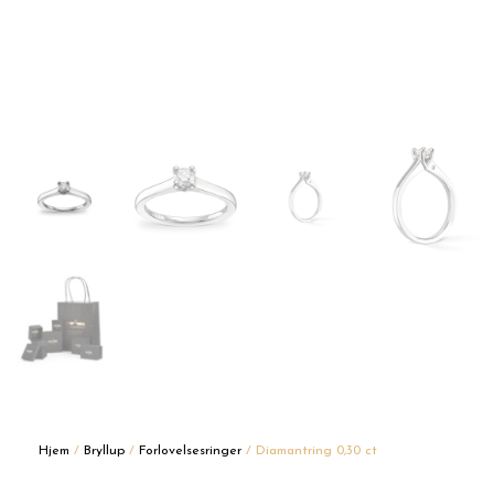
Hjem
/
Bryllup
/
Forlovelsesringer
/ Diamantring 0,30 ct