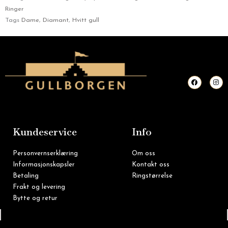
Ringer
Tags
Dame
,
Diamant
,
Hvitt gull
F
I
a
n
c
s
e
t
b
a
o
g
o
r
k
a
m
Kundeservice
Info
Personvernserklæring
Om oss
Informasjonskapsler
Kontakt oss
Betaling
Ringstørrelse
Frakt og levering
Bytte og retur
Tlf: 22 16 60 90