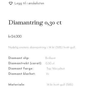
Legg til i ønskelisten
Diamantring 0,30 ct
kr
24,000
Nydelig enstens diamantring i 14 kt (585) hvitt gull.
Diamant slip:
Brilliant
Diamantvekt (carat):
0,30 ct
Diamant farge:
Top Wesselton
Diamant klarhet:
Vs
Materiale:
14 kt hvitt gull (585)