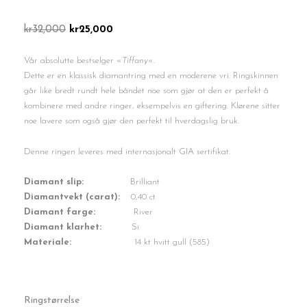
Opprinnelig
Nåværende
kr
32,000
kr
25,000
pris
pris
var:
er:
Vår absolutte bestselger «
Tiffany
«.
kr32,000.
kr25,000.
Dette er en klassisk diamantring med en moderene vri. Ringskinnen
går like bredt rundt hele båndet noe som gjør at den er perfekt å
kombinere med andre ringer, eksempelvis en giftering. Klørene sitter
noe lavere som også gjør den perfekt til hverdagslig bruk.
Denne ringen leveres med internasjonalt GIA sertifikat.
Diamant slip:
Brilliant
Diamantvekt (carat):
0,40 ct
Diamant farge:
River
Diamant klarhet:
Si
Materiale:
14 kt hvitt gull (585)
Diamantring
Ringstørrelse
0,40ct.