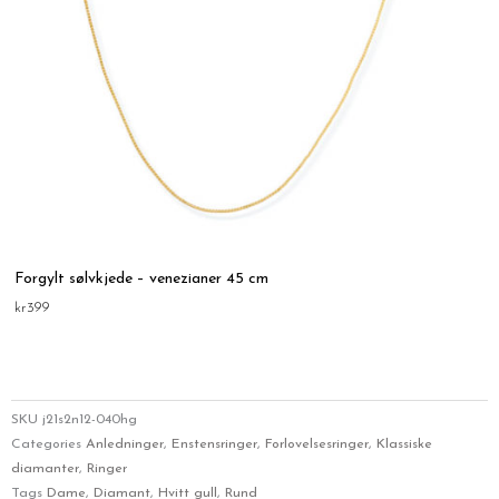
Forgylt sølvkjede – venezianer 45 cm
kr
399
SKU
j21s2n12-040hg
Categories
Anledninger
,
Enstensringer
,
Forlovelsesringer
,
Klassiske
diamanter
,
Ringer
Tags
Dame
,
Diamant
,
Hvitt gull
,
Rund