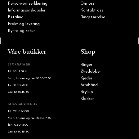
Personvernserklæring
Om oss
Informasjonskapsler
Kontakt oss
Betaling
Ringstørrelse
Frakt og levering
Bytte og retur
Tlf: 22 16 60 90
Våre butikker
Shop
Ringer
STORGATA 28
Øredobber
Tlf: 22 17 51 11
Kjeder
Man, tir, ons og fre: 10.30-17.30
Armbånd
Tor: 10.30-18.00
Bryllup
Lør: 10.30-15.30
Klokker
BOGSTADVEIEN 43
Tlf: 22 16 60 90
Man, tir, ons og fre: 10.30-17.30
Tor: 10.30-18.00
Lør: 10.30-15.30