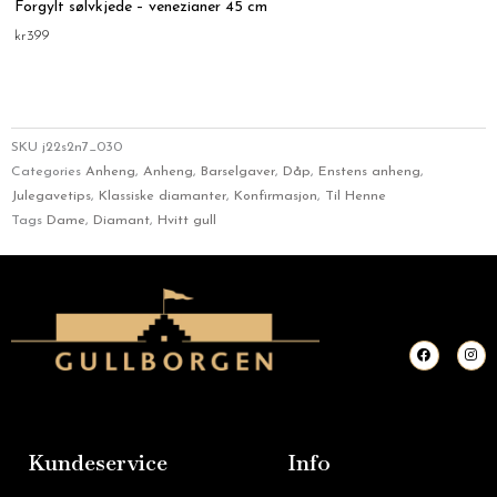
Forgylt sølvkjede – venezianer 45 cm
kr
399
SKU
j22s2n7_030
Categories
Anheng
,
Anheng
,
Barselgaver
,
Dåp
,
Enstens anheng
,
Julegavetips
,
Klassiske diamanter
,
Konfirmasjon
,
Til Henne
Tags
Dame
,
Diamant
,
Hvitt gull
F
I
a
n
c
s
e
t
b
a
o
g
o
r
k
a
m
Kundeservice
Info