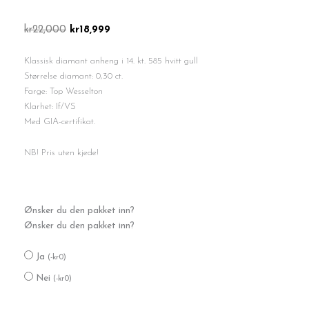
Opprinnelig
Nåværende
kr
22,000
kr
18,999
pris
pris
var:
er:
Klassisk diamant anheng i 14. kt. 585 hvitt gull
kr22,000.
kr18,999.
Størrelse diamant: 0,30 ct.
Farge: Top Wesselton
Klarhet: If/VS
Med GIA-certifikat.
NB! Pris uten kjede!
Enstens
Ønsker du den pakket inn?
anheng
Ønsker du den pakket inn?
0,30
ct.
Ja
antall
(
-
kr
0
)
Nei
(
-
kr
0
)