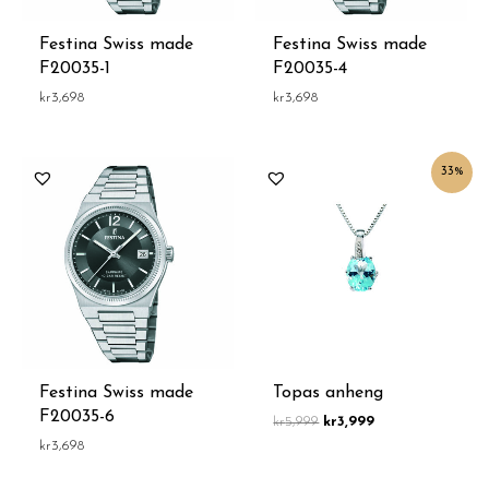
Festina Swiss made
Festina Swiss made
F20035-1
F20035-4
kr
3,698
kr
3,698
Opprinnelig
Nåværende
33%
pris
pris
var:
er:
kr5,999.
kr3,999.
Festina Swiss made
Topas anheng
F20035-6
kr
5,999
kr
3,999
kr
3,698