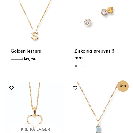
kr2,999.
kr1,750.
Golden letters
Zirkonia ørepynt 5
mm
kr
2,999
kr
1,750
kr
1,999
Opprinnelig
Nåværende
24%
pris
pris
var:
er:
kr3,300.
kr2,500.
IKKE PÅ LAGER