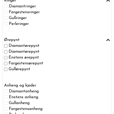
Ringer
Diamantringer
Fargestensringer
Gullringer
Perleringer
Ørepynt
Diamantørepynt
Diamantørepynt
Enstens ørepynt
Fargestensørepynt
Gullørepynt
Anheng og kjeder
Diamantanheng
Enstens anheng
Gullanheng
Fargestensanheng