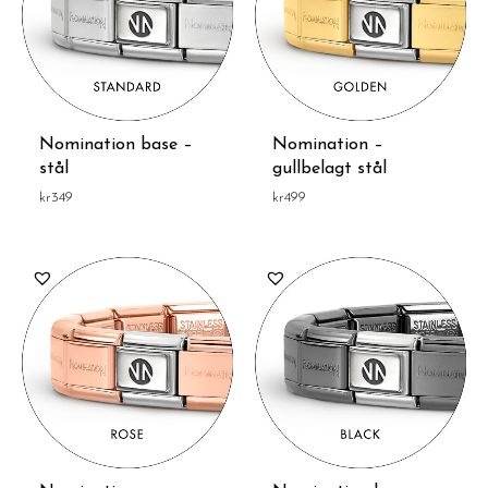
Nomination base –
Nomination –
stål
gullbelagt stål
kr
349
kr
499