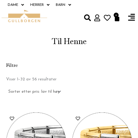
Hopp
DAME
HERRER
BARN
rett
Fl
0
Handle
til
M
innholdet
Til Henne
Filtre
Sortert
Viser 1–32 av 56 resultater
etter
pris:
Lav
til
høy