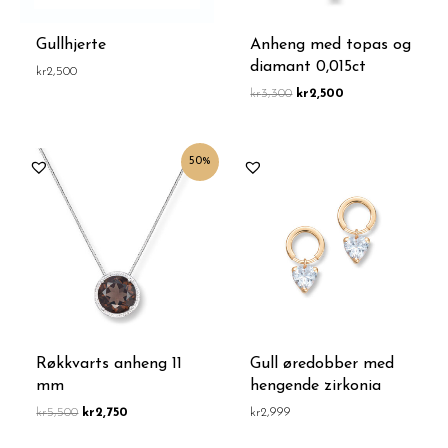
Gullhjerte
Anheng med topas og
diamant 0,015ct
kr
2,500
kr
3,300
kr
2,500
Opprinnelig
Nåværende
50%
pris
pris
var:
er:
kr5,500.
kr2,750.
Røkkvarts anheng 11
Gull øredobber med
mm
hengende zirkonia
kr
5,500
kr
2,750
kr
2,999