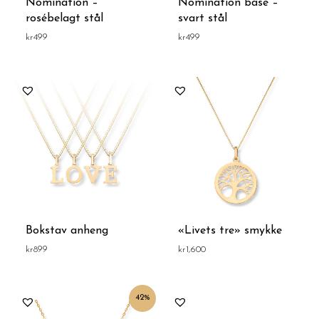
Nomination –
Nomination base –
rosébelagt stål
svart stål
kr
499
kr
499
Bokstav anheng
«Livets tre» smykke
kr
899
kr
1,600
Opprinnelig
Nåværende
42%
pris
pris
var:
er: