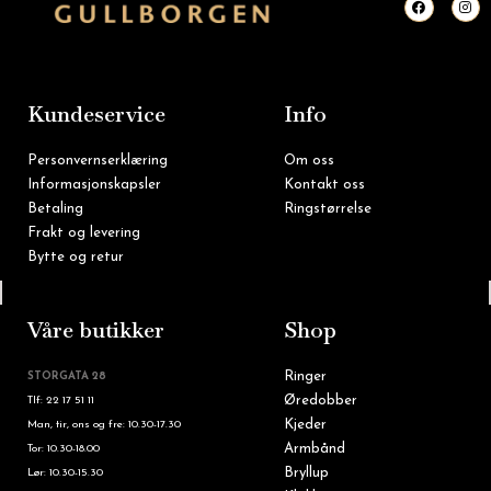
a
n
c
s
e
t
b
a
o
g
o
r
k
a
m
Kundeservice
Info
Personvernserklæring
Om oss
Informasjonskapsler
Kontakt oss
Betaling
Ringstørrelse
Frakt og levering
Bytte og retur
Tlf: 22 16 60 90
Våre butikker
Shop
Ringer
STORGATA 28
Øredobber
Tlf: 22 17 51 11
Kjeder
Man, tir, ons og fre: 10.30-17.30
Armbånd
Tor: 10.30-18.00
Bryllup
Lør: 10.30-15.30