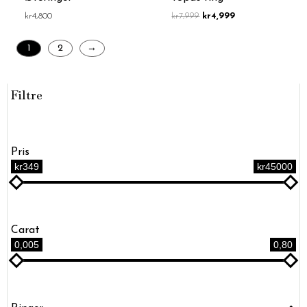
kr
4,800
kr
7,999
kr
4,999
1
2
→
Filtre
Pris
kr349
kr45000
Carat
0,005
0,80