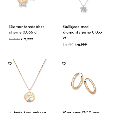
Diamantøredobber
Gullkjede med
stjerne 0,066 ct.
diamantstjerne 0,033
ct.
kr
3,999
kr
2,999
kr
3,999
kr
2,999