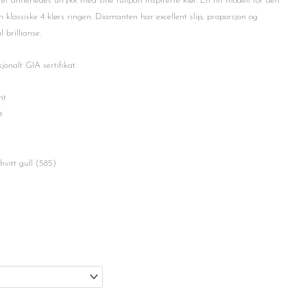
t annerledes utrykk med sine tulipan inspirerte klør. En fin modell for den
 klassiske 4 klørs ringen. Diamanten har excellent slip, proporsjon og
brillianse.
onalt GIA sertifikat.
t
t
gull (585)