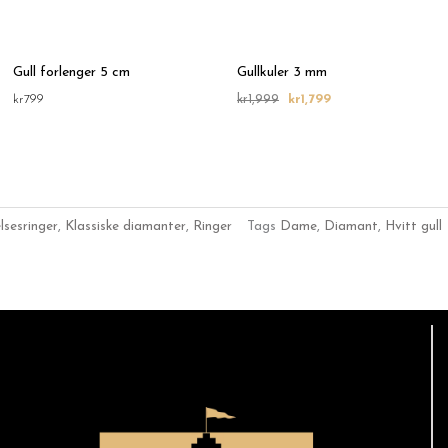
Gull forlenger 5 cm
Gullkuler 3 mm
kr
799
kr
1,999
kr
1,799
lsesringer
,
Klassiske diamanter
,
Ringer
Tags
Dame
,
Diamant
,
Hvitt gull