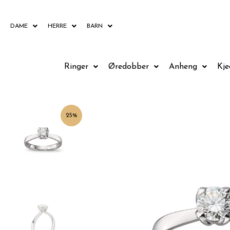
Hopp
rett
DAME
HERRE
BARN
til
innholdet
Ringer
Øredobber
Anheng
Kje
25%