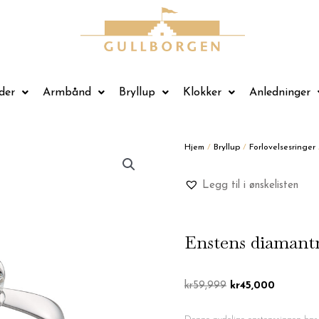
der
Armbånd
Bryllup
Klokker
Anledninger
Hjem
/
Bryllup
/
Forlovelsesringer
Legg til i ønskelisten
Enstens diamantr
Opprinnelig
Nåværen
kr
59,999
kr
45,000
pris
pris