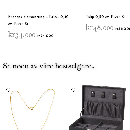
Enstens diamantring «Tulip» 0,40
Tulip 0,50 ct. River-Si
ct. River-Si
kr
48,000
kr
36,00
kr
34,000
kr
24,000
Se noen av våre bestselgere...