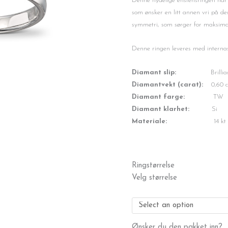
var:
er:
Denne nydelige enstensringen har e
kr59,999.
kr45,000.
som ønsker en litt annen vri på den
symmetri, som sørger for maksimal 
Denne ringen leveres med internasj
Diamant slip:
Brillian
Diamantvekt (carat):
0,60 c
Diamant farge:
TW
Diamant klarhet:
Si
Materiale:
14 kt hvitt 
Enstens
Ringstørrelse
diamantring
Velg størrelse
"Tulip"
0,60
ct.
Tw-
Ønsker du den pakket inn?