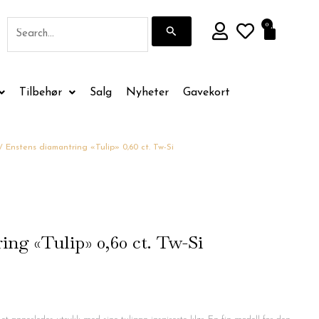
Søk
0
Handle
etter:
Tilbehør
Salg
Nyheter
Gavekort
/ Enstens diamantring «Tulip» 0,60 ct. Tw-Si
ing «Tulip» 0,60 ct. Tw-Si
de