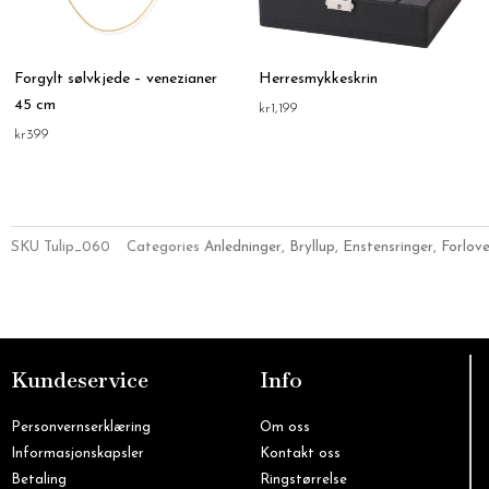
Forgylt sølvkjede – venezianer
Herresmykkeskrin
45 cm
kr
1,199
kr
399
SKU
Tulip_060
Categories
Anledninger
,
Bryllup
,
Enstensringer
,
Forlove
Kundeservice
Info
Personvernserklæring
Om oss
Informasjonskapsler
Kontakt oss
Betaling
Ringstørrelse