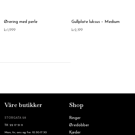
Ørering med perle
Gullplate luksus – Medium
kr
1,999
kr
2,199
Våre butikker
Shop
Ringer
STORGATA 28
Øredobber
Tlf: 22 17 51 11
Kjeder
Man, tir, ons og fre: 10.30-17.30