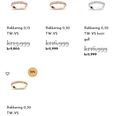
kr9,800.
kr13,999.
kr11,999.
kr16,999.
kr11,999.
kr16,9
Rekkering 0,15
Rekkering 0,30
Rekkering 0,30
TW-VS
TW-VS
TW-VS hvitt
gull
kr
13,999
kr
16,999
kr
16,999
kr
9,800
kr
11,999
kr
11,999
Nåværende
Opprinnelig
29%
pris
pris
er:
var:
kr11,999.
kr16,999.
Rekkering 0,30
TW-VS