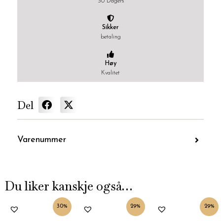
30 Dagers
Sikker
betaling
Høy
Kvalitet
Del
Varenummer
Du liker kanskje også…
Nåværende
Opprinnelig
Nåværende
Opprinnelig
Nåværende
Oppri
30%
29%
29%
pris
pris
pris
pris
pris
pris
er:
var:
er:
var:
er:
var: