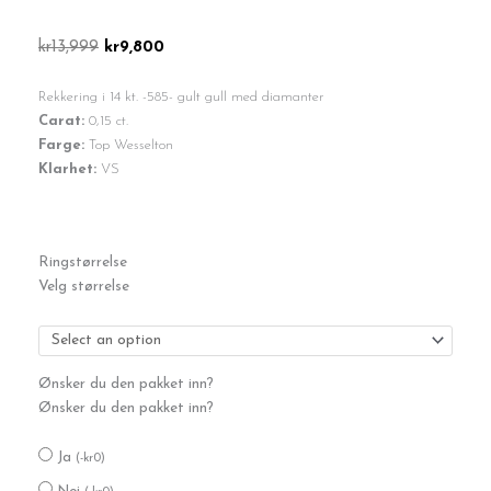
Opprinnelig
Nåværende
kr
13,999
kr
9,800
pris
pris
var:
er:
Rekkering i 14 kt. -585- gult gull med diamanter
kr13,999.
kr9,800.
Carat:
0,15 ct.
Farge:
Top Wesselton
Klarhet:
VS
Rekkering
Ringstørrelse
0,15
Velg størrelse
TW-
VS
gult
gull
antall
Ønsker du den pakket inn?
Ønsker du den pakket inn?
Ja
(
-
kr
0
)