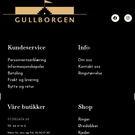
F
I
a
n
c
s
e
t
b
a
o
g
o
r
k
a
m
Kundeservice
Info
Personvernserklæring
Om oss
Informasjonskapsler
Kontakt oss
Betaling
Ringstørrelse
Frakt og levering
Bytte og retur
Tlf: 22 16 60 90
Våre butikker
Shop
Ringer
STORGATA 28
Øredobber
Tlf: 22 17 51 11
Kjeder
Man, tir, ons og fre: 10.30-17.30