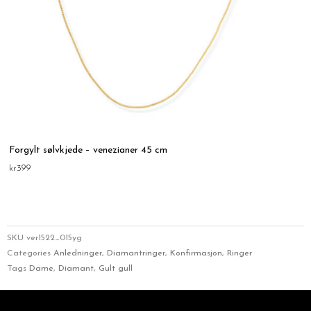
Forgylt sølvkjede – venezianer 45 cm
kr
399
SKU
ver1522_015yg
Categories
Anledninger
,
Diamantringer
,
Konfirmasjon
,
Ringer
Tags
Dame
,
Diamant
,
Gult gull