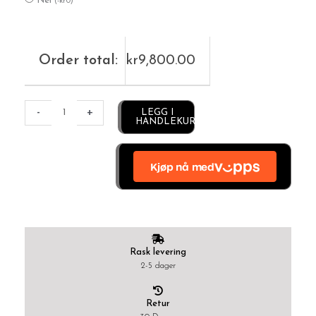
Nei
(
-
kr
0
)
Order total:
kr
9,800.00
Alternative:
-
+
LEGG I
HANDLEKURV
Rask levering
2-5 dager
Retur