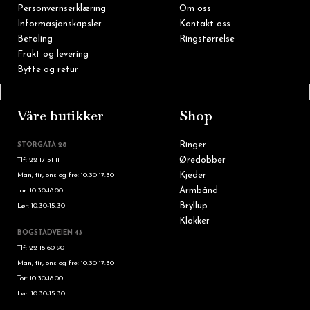
Personvernserklæring
Om oss
Informasjonskapsler
Kontakt oss
Betaling
Ringstørrelse
Frakt og levering
Bytte og retur
Tlf: 22 16 60 90
Våre butikker
Shop
Ringer
STORGATA 28
Øredobber
Tlf: 22 17 51 11
Kjeder
Man, tir, ons og fre: 10.30-17.30
Armbånd
Tor: 10.30-18.00
Bryllup
Lør: 10.30-15.30
Klokker
BOGSTADVEIEN 43
Tlf: 22 16 60 90
Man, tir, ons og fre: 10.30-17.30
Tor: 10.30-18.00
Lør: 10.30-15.30