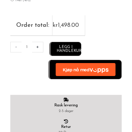
Nei
(
-
kr
0
)
Order total:
kr
1,498.00
Alternative:
-
+
LEGG I
HANDLEKURV
Rask levering
2-5 dager
Retur