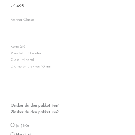
kr
1,498
Festina Classic
Rem: Stål
Vanntett: 50 meter
Glass: Mineral
Diameter urskive: 40 mm
Festina
Ønsker du den pakket inn?
F20552-
Ønsker du den pakket inn?
2
antall
Ja
(
-
kr
0
)