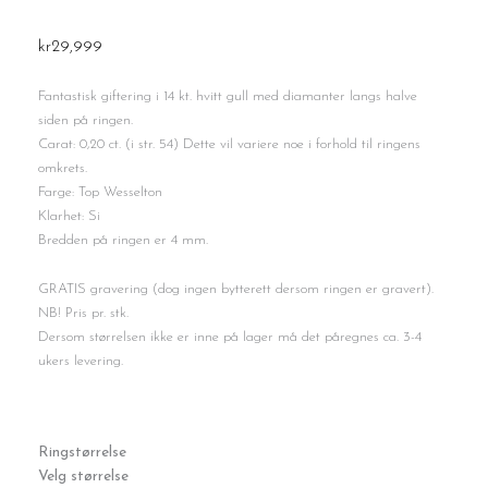
kr
29,999
Fantastisk giftering i 14 kt. hvitt gull med diamanter langs halve
siden på ringen.
Carat: 0,20 ct. (i str. 54) Dette vil variere noe i forhold til ringens
omkrets.
Farge: Top Wesselton
Klarhet: Si
Bredden på ringen er 4 mm.
GRATIS gravering (dog ingen bytterett dersom ringen er gravert).
NB! Pris pr. stk.
Dersom størrelsen ikke er inne på lager må det påregnes ca. 3-4
ukers levering.
Giftering
Ringstørrelse
m
Velg størrelse
diamanter