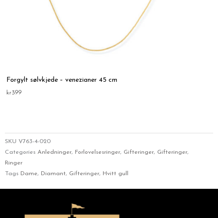
Forgylt sølvkjede – venezianer 45 cm
kr
399
SKU
V763-4-020
Categories
Anledninger
,
Forlovelsesringer
,
Gifteringer
,
Gifteringer
,
Ringer
Tags
Dame
,
Diamant
,
Gifteringer
,
Hvitt gull