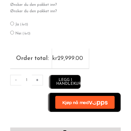
Ønsker du den pakket inn?
Ønsker du den pakket inn?
Ja
(
-
kr
0
)
Nei
(
-
kr
0
)
Order total:
kr
29,999.00
Alternative:
-
+
LEGG I
HANDLEKURV