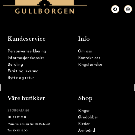
F
I
a
n
c
s
e
t
b
a
o
g
o
r
k
a
m
Kundeservice
Info
Personvernserklæring
Om oss
Informasjonskapsler
Kontakt oss
Betaling
Ringstørrelse
Frakt og levering
Bytte og retur
Tlf: 22 16 60 90
Våre butikker
Shop
Ringer
STORGATA 28
Øredobber
Tlf: 22 17 51 11
Kjeder
Man, tir, ons og fre: 10.30-17.30
Armbånd
Tor: 10.30-18.00