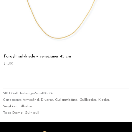
Forgylt sølvkjede – venezianer 45 cm
kr
399
SKU
Gull_forlenger5cm1191-24
Categories
Armbånd
,
Diverse
,
Gullarmbånd
,
Gullkjeder
,
Kjeder
,
Smykker
,
Tilbehør
Tags
Dame
,
Gult gull