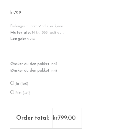
kr
799
Forlenger til armbånd eller kjede
Materiale:
14 kt. -585- gult gull.
Lengde:
5 cm
Gull
Ønsker du den pakket inn?
forlenger
Ønsker du den pakket inn?
5
cm
Ja
antall
(
-
kr
0
)
Nei
(
-
kr
0
)
Order total:
kr
799.00