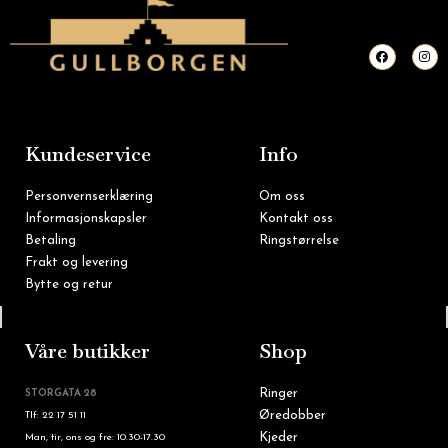
F
I
a
n
c
s
e
t
b
a
o
g
o
r
k
a
m
Kundeservice
Info
Personvernserklæring
Om oss
Informasjonskapsler
Kontakt oss
Betaling
Ringstørrelse
Frakt og levering
Bytte og retur
Tlf: 22 16 60 90
Våre butikker
Shop
Ringer
STORGATA 28
Øredobber
Tlf: 22 17 51 11
Kjeder
Man, tir, ons og fre: 10.30-17.30