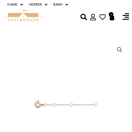
Hopp
DAME
HERRER
BARN
rett
Fl
0
Handle
til
M
innholdet