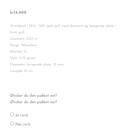
kr
14,999
Armbånd i 14 kt. -585- gult gull med diamant og hengende plate i
hvitt gull.
Diamant: 0,03 ct.
Farge: Wesselton
Klarhet: Si
Vekt: 3,75 gram
Diameter hengende plate: 13 mm
Lengde: 18 cm
Gullarmbånd
Ønsker du den pakket inn?
antall
Ønsker du den pakket inn?
Ja
(
-
kr
0
)
Nei
(
-
kr
0
)