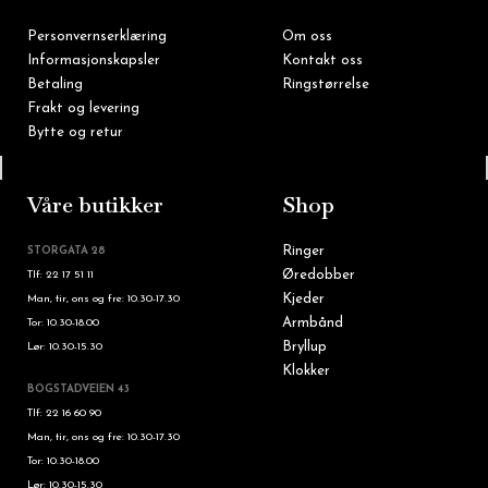
Personvernserklæring
Om oss
Informasjonskapsler
Kontakt oss
Betaling
Ringstørrelse
Frakt og levering
Bytte og retur
Tlf: 22 16 60 90
Våre butikker
Shop
Ringer
STORGATA 28
Øredobber
Tlf: 22 17 51 11
Kjeder
Man, tir, ons og fre: 10.30-17.30
Armbånd
Tor: 10.30-18.00
Bryllup
Lør: 10.30-15.30
Klokker
BOGSTADVEIEN 43
Tlf: 22 16 60 90
Man, tir, ons og fre: 10.30-17.30
Tor: 10.30-18.00
Lør: 10.30-15.30