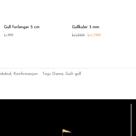
Gull forlenger 5 cm
Gullkuler 3 mm
kr
799
kr
1,999
kr
1,799
rmbånd
,
Konfirmasjon
Tags
Dame
,
Gult gull