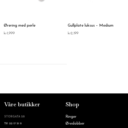
Ørering med perle
Gullplate luksus – Medium
kr
1,999
kr
2,199
Våre butikker
Shop
Ringer
STORGATA 28
Øredobber
Tlf: 22 17 51 11