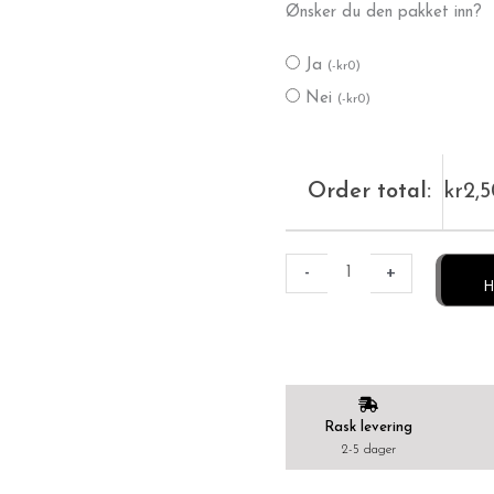
Ønsker du den pakket inn?
Ja
(
-
kr
0
)
Nei
(
-
kr
0
)
Order total:
kr
2,
-
+
H
Rask levering
2-5 dager