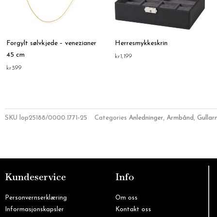
Forgylt sølvkjede – venezianer
Herresmykkeskrin
45 cm
kr
1,199
kr
399
SKU
lop25188/0000.1771-25
Categories
Anledninger
,
Armbånd
,
Gulla
Kundeservice
Info
Personvernserklæring
Om oss
Informasjonskapsler
Kontakt oss