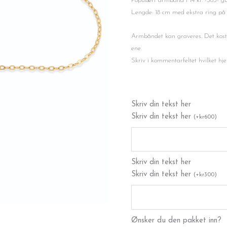
var:
er:
Populært armbånd i 14 kt. -585- gul
kr2,999.
kr2,500.
Lengde: 18 cm med ekstra ring på
Armbåndet kan graveres. Det koste
ene.
Skriv i kommentarfeltet hvilket hje
Gullarmbånd
Skriv din tekst her
hjerter
Skriv din tekst her
(
+
kr
600
)
antall
Skriv din tekst her
Skriv din tekst her
(
+
kr
300
)
Ønsker du den pakket inn?