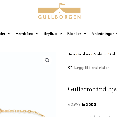
der
Armbånd
Bryllup
Klokker
Anledninger
Hjem
/
Smykker
/
Armbånd
/
Gull
Legg til i ønskelisten
Gullarmbånd hje
Opprinnelig
Nåværende
kr
2,999
kr
2,500
pris
pris