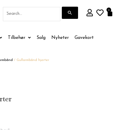
Søk
0
Handle
etter:
Tilbehør
Salg
Nyheter
Gavekort
armbånd
/ Gullarmbånd hjerter
rter