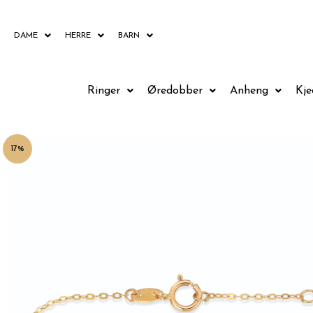
Hopp
rett
DAME
HERRE
BARN
til
innholdet
Ringer
Øredobber
Anheng
Kje
17%