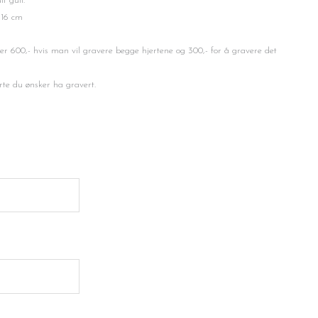
t gull.
 16 cm
r 600,- hvis man vil gravere begge hjertene og 300,- for å gravere det
rte du ønsker ha gravert.