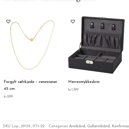
Forgylt sølvkjede – venezianer
Herresmykkeskrin
45 cm
kr
1,199
kr
399
SKU
Lop_29139_1771-22
Categories
Armbånd
,
Gullarmbånd
,
Konfirmas