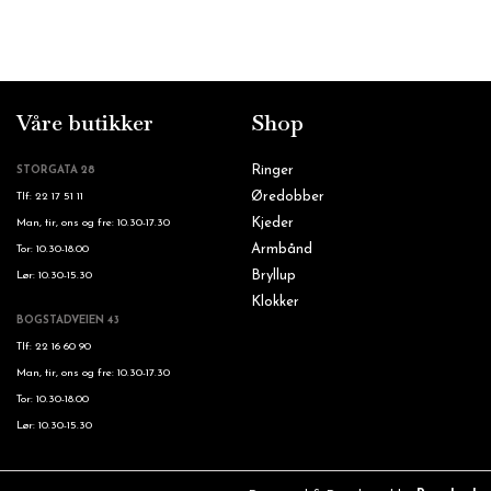
Våre butikker
Shop
Ringer
STORGATA 28
Øredobber
Tlf: 22 17 51 11
Kjeder
Man, tir, ons og fre: 10.30-17.30
Armbånd
Tor: 10.30-18.00
Bryllup
Lør: 10.30-15.30
Klokker
BOGSTADVEIEN 43
Tlf: 22 16 60 90
Man, tir, ons og fre: 10.30-17.30
Tor: 10.30-18.00
Lør: 10.30-15.30