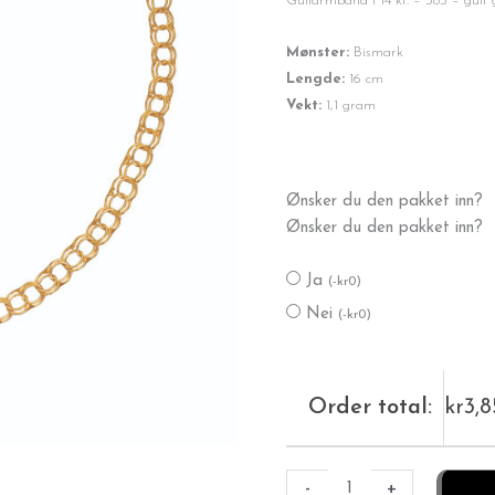
Gullarmbånd i 14 kt. – 585 – gult 
Mønster:
Bismark
Lengde:
16 cm
Vekt:
1,1 gram
Gullarmbånd
Ønsker du den pakket inn?
Bismark
Ønsker du den pakket inn?
1,1
gram
Ja
(
-
kr
0
)
antall
Nei
(
-
kr
0
)
Order total:
kr
3,
-
+