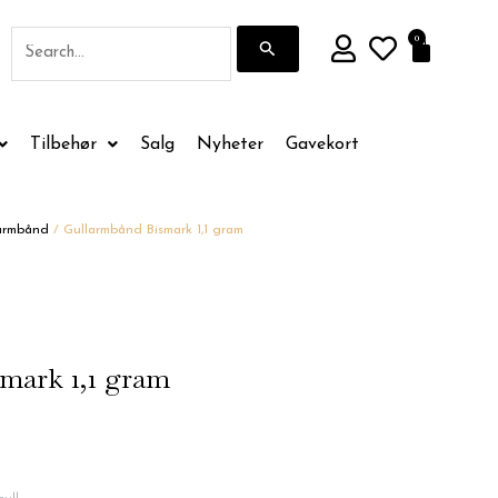
Søk
0
Handle
etter:
Tilbehør
Salg
Nyheter
Gavekort
armbånd
/ Gullarmbånd Bismark 1,1 gram
mark 1,1 gram