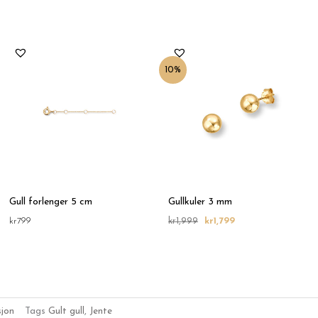
Opprinnelig
Nåværende
pris
pris
var:
er:
10%
kr1,999.
kr1,799.
Gull forlenger 5 cm
Gullkuler 3 mm
kr
799
kr
1,999
kr
1,799
jon
Tags
Gult gull
,
Jente