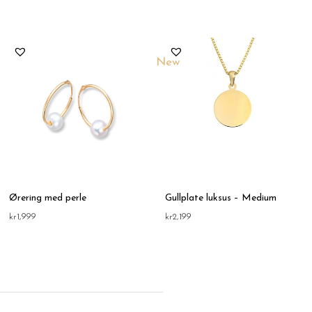
New
Ørering med perle
Gullplate luksus – Medium
kr
1,999
kr
2,199