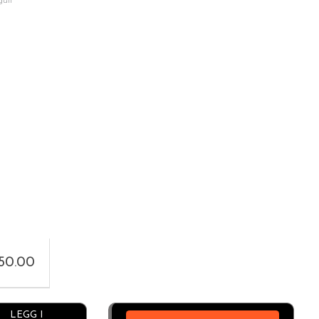
gull
850.00
Alternative:
LEGG I