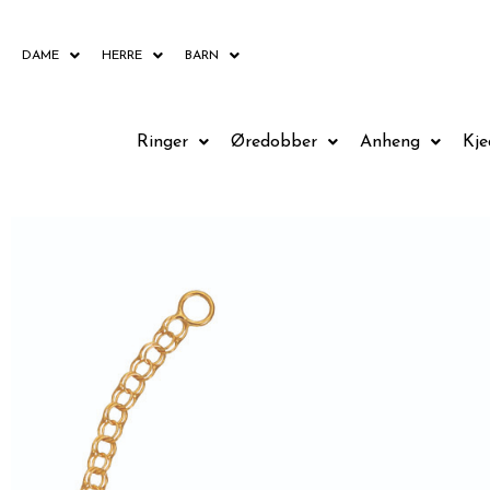
Hopp
rett
DAME
HERRE
BARN
til
innholdet
Ringer
Øredobber
Anheng
Kje