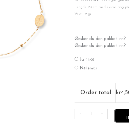
Armbånd i 14 kt. -585- gult gull 
Lengde: 20 cm med ekstra ring på 
Vekt: 1,2 gr.
Gullarmbånd
Ønsker du den pakket inn?
design
Ønsker du den pakket inn?
antall
Ja
(
-
kr
0
)
Nei
(
-
kr
0
)
Order total:
kr
4,
-
+
H