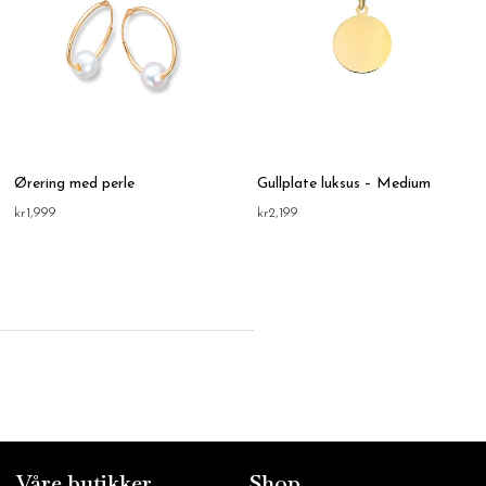
Ørering med perle
Gullplate luksus – Medium
kr
1,999
kr
2,199
Våre butikker
Shop