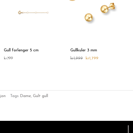
Gull forlenger 5 cm
Gullkuler 3 mm
kr
799
kr
1,999
kr
1,799
jon
Tags
Dame
,
Gult gull