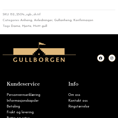
SKU
152_250%_rgb_sh.tif
Categories
Anheng
,
Anledninger
,
Gullanheng
,
Konfirmasjon
Tags
Dame
,
Hjerte
,
Hvitt gull
F
I
a
n
c
s
e
t
b
a
o
g
o
r
k
a
m
Kundeservice
Info
Personvernserklæring
Om oss
Informasjonskapsler
Kontakt oss
Betaling
Ringstørrelse
Frakt og levering