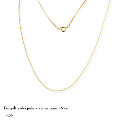
Forgylt sølvkjede – venezianer 45 cm
kr
399