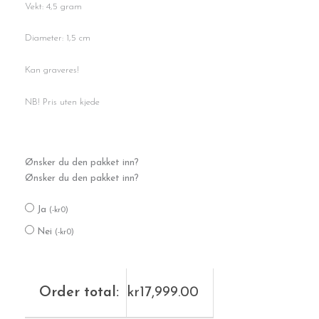
Vekt: 4,5 gram
Diameter: 1,5 cm
Kan graveres!
NB! Pris uten kjede
Gullhjerte
Ønsker du den pakket inn?
antall
Ønsker du den pakket inn?
Ja
(
-
kr
0
)
Nei
(
-
kr
0
)
Order total:
kr
17,999.00