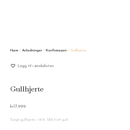
Hjem
/
Anledninger
/
Konfirmasjon
/ Gullhjerte
Legg til i ønskelisten
Gullhjerte
kr
17,999
Tungt gullhjerte i 14 kt. 585 hvitt gull.