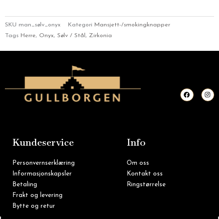
SKU
man_sølv_onyx
Kategori
Mansjett-/smokingknapper
Tags
Herre
,
Onyx
,
Sølv / Stål
,
Zirkonia
F
I
a
n
c
s
e
t
b
a
o
g
o
r
k
a
m
Kundeservice
Info
Personvernserklæring
Om oss
Informasjonskapsler
Kontakt oss
Betaling
Ringstørrelse
Frakt og levering
Bytte og retur