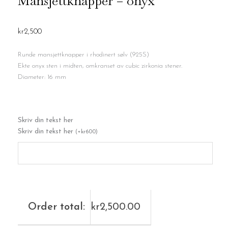
Mansjettknapper – onyx
kr
2,500
Runde mansjettknapper i rhodinert sølv (925S)
Ekte onyx sten i midten, omkranset av cubic zirkonia stener.
Diameter: 16 mm
Mansjettknapper
Skriv din tekst her
-
Skriv din tekst her
onyx
(
+
kr
600
)
antall
Order total:
kr
2,500.00