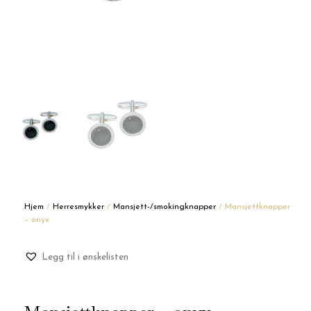
Hjem
/
Herresmykker
/
Mansjett-/smokingknapper
/ Mansjettknapper
– onyx
Legg til i ønskelisten