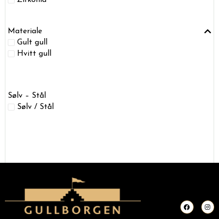
Zirkonia
Materiale
Gult gull
Hvitt gull
Sølv – Stål
Sølv / Stål
F
I
a
n
c
s