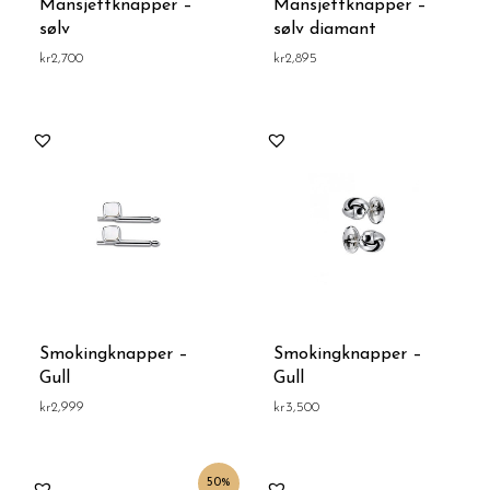
Mansjettknapper –
Mansjettknapper –
sølv
sølv diamant
kr
2,700
kr
2,895
Smokingknapper –
Smokingknapper –
Gull
Gull
kr
2,999
kr
3,500
Opprinnelig
Nåværende
50%