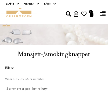
Hopp
DAME
HERRER
BARN
rett
Fl
0
Handle
til
M
innholdet
Mansjett-/smokingknapper
Filtre
Sortert
Viser 1–32 av 38 resultater
etter
pris:
Lav
til
høy