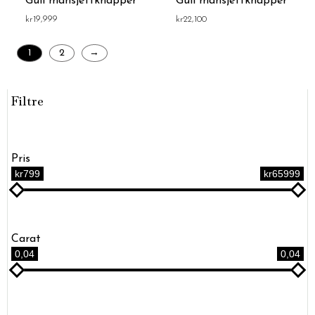
Gull mansjettknapper
Gull mansjettknapper
kr
19,999
kr
22,100
1
2
→
Filtre
Pris
kr799
kr65999
Carat
0,04
0,04