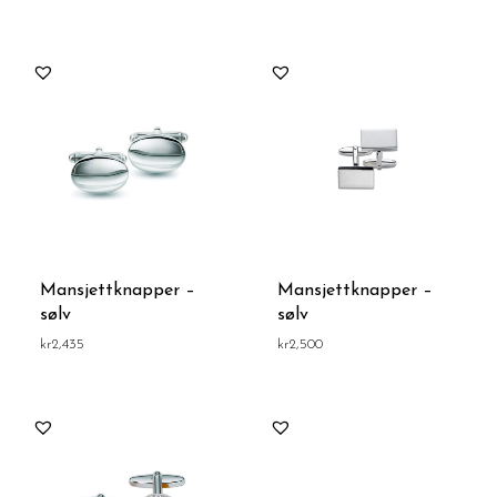
Mansjettknapper –
Mansjettknapper –
sølv
sølv
kr
2,435
kr
2,500