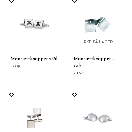
IKKE PÅ LAGER
Mansjettknapper stål
Mansjettknapper –
sølv
kr
999
kr
1,500