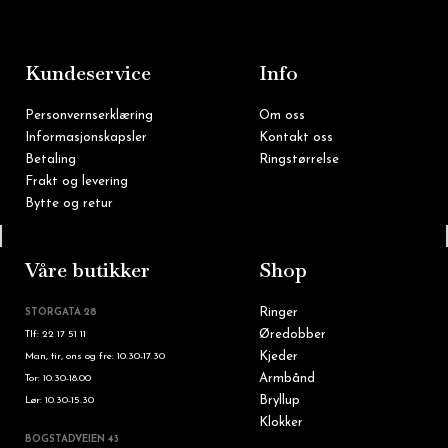
e
t
b
a
o
g
o
r
k
a
m
Kundeservice
Info
Personvernserklæring
Om oss
Informasjonskapsler
Kontakt oss
Betaling
Ringstørrelse
Frakt og levering
Bytte og retur
Tlf: 22 16 60 90
Våre butikker
Shop
Ringer
STORGATA 28
Øredobber
Tlf: 22 17 51 11
Kjeder
Man, tir, ons og fre: 10.30-17.30
Armbånd
Tor: 10.30-18.00
Bryllup
Lør: 10.30-15.30
Klokker
BOGSTADVEIEN 43