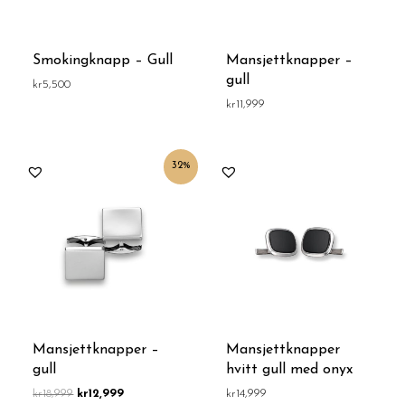
Smokingknapp – Gull
Mansjettknapper –
gull
kr
5,500
kr
11,999
Opprinnelig
Nåværende
32%
pris
pris
var:
er:
kr18,999.
kr12,999.
Mansjettknapper –
Mansjettknapper
gull
hvitt gull med onyx
kr
18,999
kr
12,999
kr
14,999