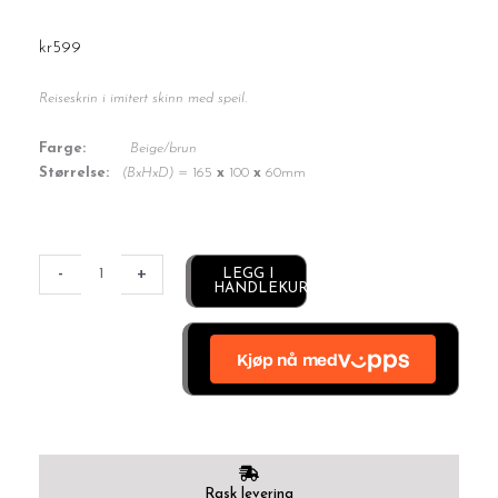
kr
599
Reiseskrin i imitert skinn med speil.
Farge:
Beige/brun
Størrelse:
(BxHxD)
= 165
x
100
x
60mm
Reiseskrin
antall
-
+
Alternative:
LEGG I
HANDLEKURV
Rask levering