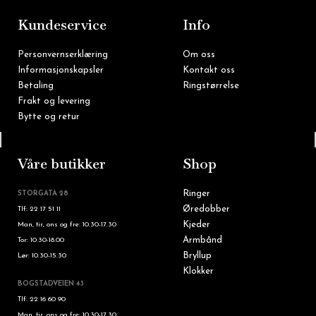
o
r
k
a
m
Kundeservice
Info
Personvernserklæring
Om oss
Informasjonskapsler
Kontakt oss
Betaling
Ringstørrelse
Frakt og levering
Bytte og retur
Tlf: 22 16 60 90
Våre butikker
Shop
Ringer
STORGATA 28
Øredobber
Tlf: 22 17 51 11
Kjeder
Man, tir, ons og fre: 10.30-17.30
Armbånd
Tor: 10.30-18.00
Bryllup
Lør: 10.30-15.30
Klokker
BOGSTADVEIEN 43
Tlf: 22 16 60 90
Man, tir, ons og fre: 10.30-17.30