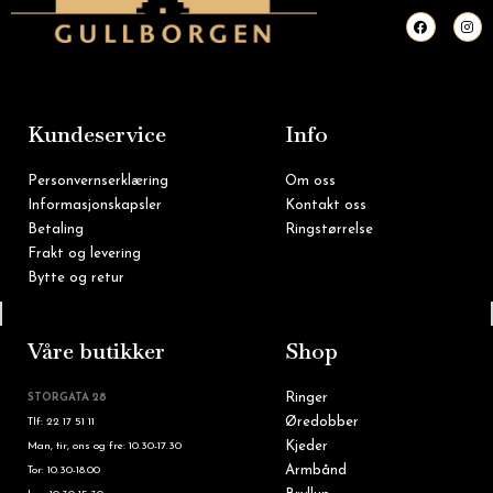
F
I
a
n
c
s
e
t
b
a
o
g
o
r
k
a
m
Kundeservice
Info
Personvernserklæring
Om oss
Informasjonskapsler
Kontakt oss
Betaling
Ringstørrelse
Frakt og levering
Bytte og retur
Tlf: 22 16 60 90
Våre butikker
Shop
Ringer
STORGATA 28
Øredobber
Tlf: 22 17 51 11
Kjeder
Man, tir, ons og fre: 10.30-17.30
Armbånd
Tor: 10.30-18.00