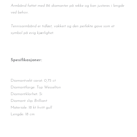
Armbånd fattet med 86 diamanter på rekke og kan justeres i lengde
ved behov.
Tennisarmbånd er tidløst, vakkert og den perfekte gave som et
symbol på evig kjærlighet.
Spesifikasjoner:
Diamantvekt carat:
0,75 ct
Diamantfarge:
Top Wesselton
Diamantklarhet:
Si
Diamant slip:
Brilliant
Materiale:
18 kt hvitt gull
Lengde:
18 cm
Tennisarmbånd