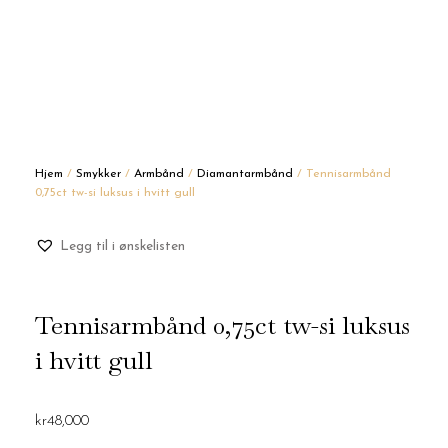
Hjem
/
Smykker
/
Armbånd
/
Diamantarmbånd
/ Tennisarmbånd
0,75ct tw-si luksus i hvitt gull
Legg til i ønskelisten
Tennisarmbånd 0,75ct tw-si luksus
i hvitt gull
kr
48,000