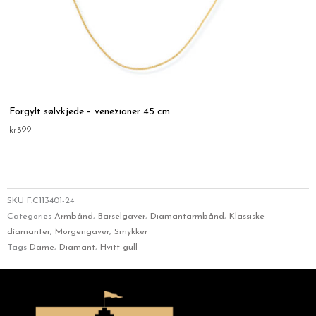
Forgylt sølvkjede – venezianer 45 cm
kr
399
SKU
F.C113401-24
Categories
Armbånd
,
Barselgaver
,
Diamantarmbånd
,
Klassiske
diamanter
,
Morgengaver
,
Smykker
Tags
Dame
,
Diamant
,
Hvitt gull