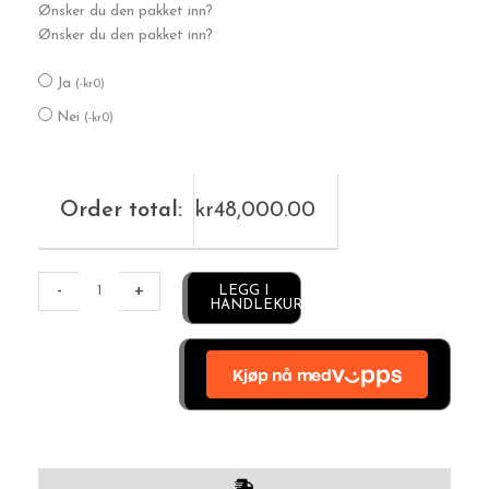
Ønsker du den pakket inn?
0,75ct
Ønsker du den pakket inn?
tw-
si
Ja
luksus
(
-
kr
0
)
i
Nei
(
-
kr
0
)
hvitt
gull
antall
Order total:
kr
48,000.00
Alternative:
-
+
LEGG I
HANDLEKURV