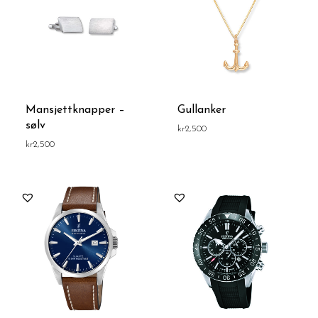
Mansjettknapper –
Gullanker
sølv
kr
2,500
kr
2,500