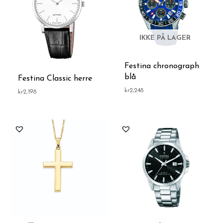
IKKE PÅ LAGER
Festina chronograph
blå
Festina Classic herre
kr
2,248
kr
2,198