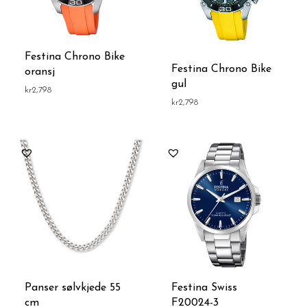
Festina Chrono Bike
Festina Chrono Bike
oransj
gul
kr
2,798
kr
2,798
Panser sølvkjede 55
Festina Swiss
cm
F20024-3