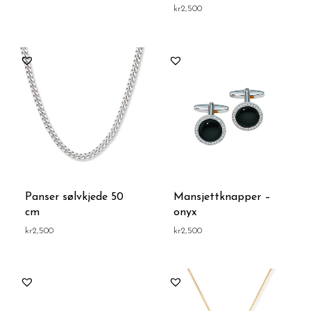
kr
2,500
Panser sølvkjede 50
Mansjettknapper –
cm
onyx
kr
2,500
kr
2,500