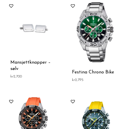
Mansjettknapper –
sølv
Festina Chrono Bike
kr
2,700
kr
2,795