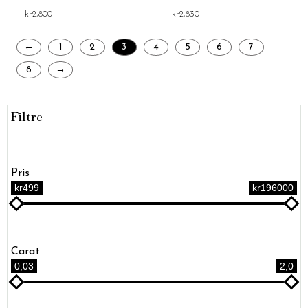
kr
2,800
kr
2,830
←
1
2
3
4
5
6
7
8
→
Filtre
Pris
kr499
kr196000
Carat
0,03
2,0