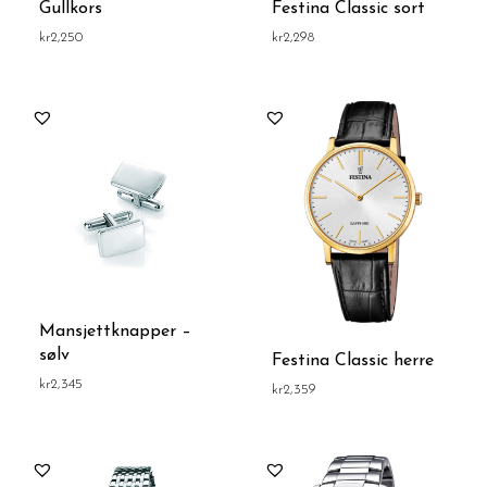
Gullkors
Festina Classic sort
kr
2,250
kr
2,298
Mansjettknapper –
sølv
Festina Classic herre
kr
2,345
kr
2,359