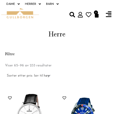
Hopp
DAME
HERRER
BARN
rett
Fl
0
Handle
til
M
innholdet
Herre
Filtre
Sortert
Viser 65–96 av 233 resultater
etter
pris:
Lav
til
høy