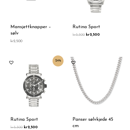
Mansjettknapper –
Rutina Sport
sølv
kr
3,300
kr
2,500
kr
2,500
Opprinnelig
Nåværende
24%
pris
pris
var:
er:
kr3,300.
kr2,500.
Rutina Sport
Panser sølvkjede 45
cm
kr
3,300
kr
2,500