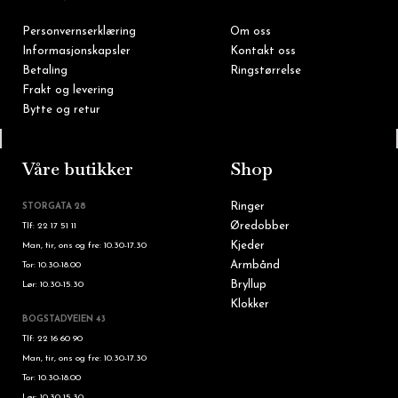
Personvernserklæring
Om oss
Informasjonskapsler
Kontakt oss
Betaling
Ringstørrelse
Frakt og levering
Bytte og retur
Tlf: 22 16 60 90
Våre butikker
Shop
Ringer
STORGATA 28
Øredobber
Tlf: 22 17 51 11
Kjeder
Man, tir, ons og fre: 10.30-17.30
Armbånd
Tor: 10.30-18.00
Bryllup
Lør: 10.30-15.30
Klokker
BOGSTADVEIEN 43
Tlf: 22 16 60 90
Man, tir, ons og fre: 10.30-17.30
Tor: 10.30-18.00
Lør: 10.30-15.30