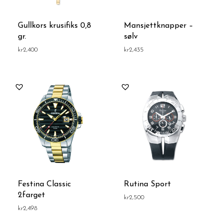
Gullkors krusifiks 0,8
Mansjettknapper –
gr.
sølv
kr
2,400
kr
2,435
Festina Classic
Rutina Sport
2farget
kr
2,500
kr
2,498