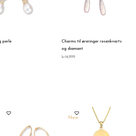
 perle
Charms til øreringer rosenkvarts
og diamant
kr
14,999
New