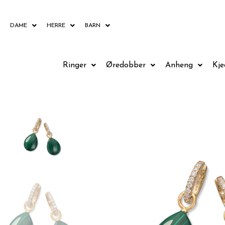
Hopp
rett
DAME
HERRE
BARN
til
innholdet
Ringer
Øredobber
Anheng
Kje