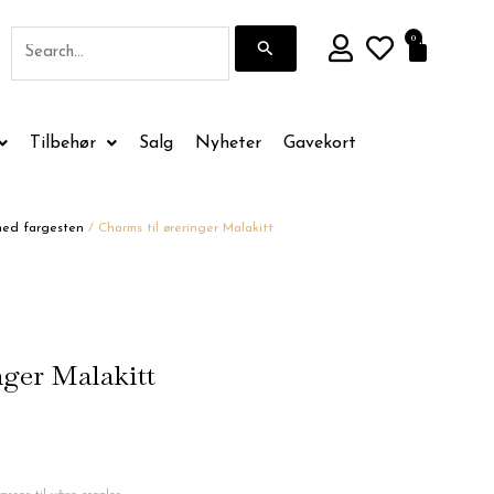
Søk
0
Handle
etter:
Tilbehør
Salg
Nyheter
Gavekort
ed fargesten
/ Charms til øreringer Malakitt
nger Malakitt