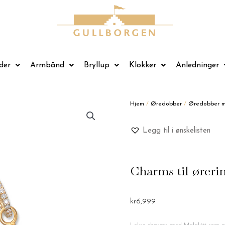
der
Armbånd
Bryllup
Klokker
Anledninger
Hjem
/
Øredobber
/
Øredobber m
Legg til i ønskelisten
Charms til øreri
kr
6,999