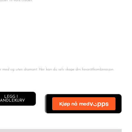
er til våre creoler.
er med og uten diamant.
Her kan du selv skape din favorittkombinasjon.
LEGG I
Alternative:
ANDLEKURV