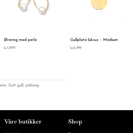
Ørering med perle
Gullplate luksus – Medium
kr
1,999
kr
2,199
ame
,
Gult gull
,
påheng
Våre butikker
Shop