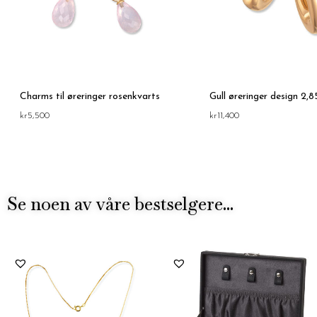
Charms til øreringer rosenkvarts
Gull øreringer design 2,
kr
5,500
kr
11,400
Se noen av våre bestselgere...