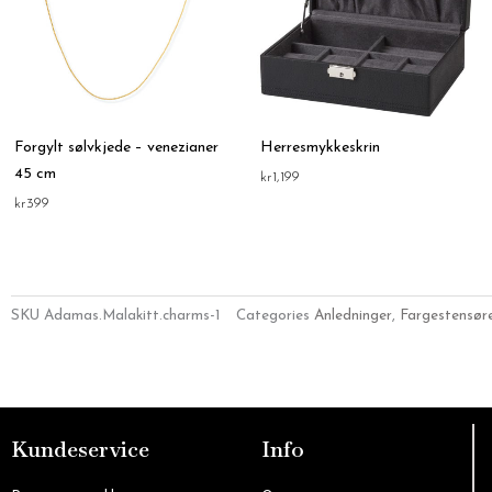
Forgylt sølvkjede – venezianer
Herresmykkeskrin
45 cm
kr
1,199
kr
399
SKU
Adamas.Malakitt.charms-1
Categories
Anledninger
,
Fargestensør
Kundeservice
Info