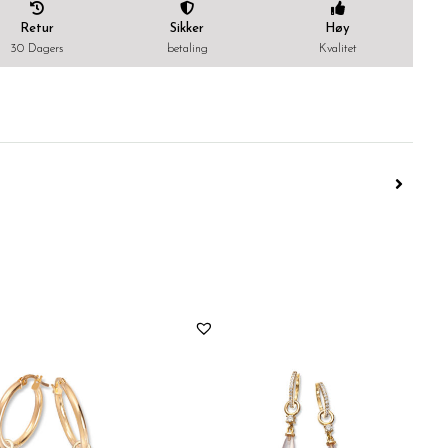
Retur
Sikker
Høy
30 Dagers
betaling
Kvalitet