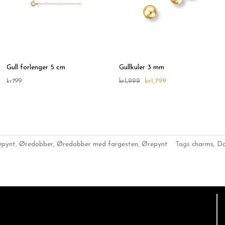
Gull forlenger 5 cm
Gullkuler 3 mm
kr
799
kr
1,999
kr
1,799
epynt
,
Øredobber
,
Øredobber med fargesten
,
Ørepynt
Tags
charms
,
D