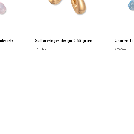
enkvarts
Gull øreringer design 2,85 gram
Charms til
kr
11,400
kr
5,500