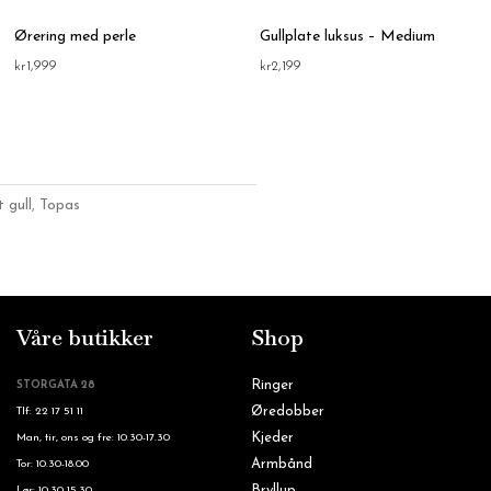
Ørering med perle
Gullplate luksus – Medium
kr
1,999
kr
2,199
t gull
,
Topas
Våre butikker
Shop
Ringer
STORGATA 28
Øredobber
Tlf: 22 17 51 11
Kjeder
Man, tir, ons og fre: 10.30-17.30
Armbånd
Tor: 10.30-18.00
Bryllup
Lør: 10.30-15.30