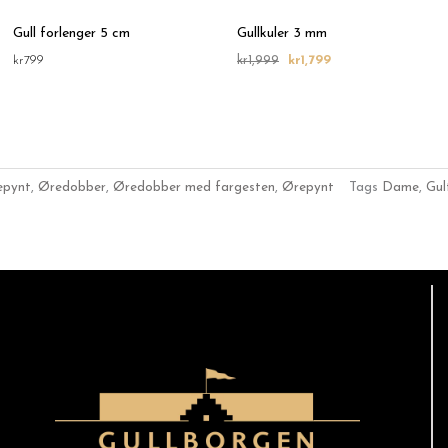
Gull forlenger 5 cm
Gullkuler 3 mm
kr
799
kr
1,999
kr
1,799
epynt
,
Øredobber
,
Øredobber med fargesten
,
Ørepynt
Tags
Dame
,
Gul