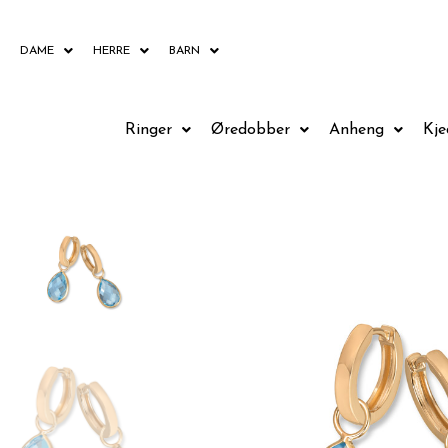
Hopp
rett
DAME
HERRE
BARN
til
innholdet
Ringer
Øredobber
Anheng
Kje