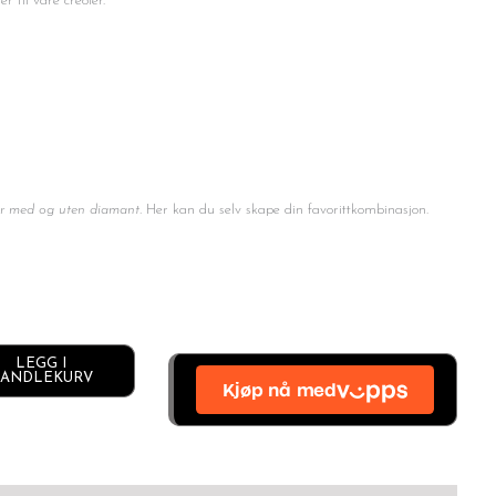
 til våre creoler.
er med og uten diamant.
Her kan du selv skape din favorittkombinasjon.
LEGG I
Alternative:
ANDLEKURV