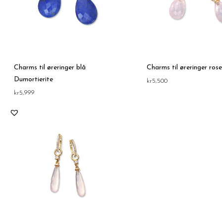
Charms til øreringer blå
Charms til øreringer ros
Dumortierite
kr
5,500
kr
5,999