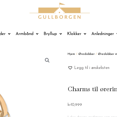
der
Armbånd
Bryllup
Klokker
Anledninger
Hjem
/
Øredobber
/
Øredobber m
Legg til i ønskelisten
Charms til øreri
kr
10,999