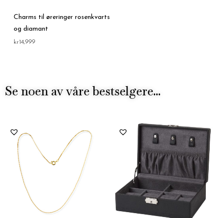
Charms til øreringer rosenkvarts
og diamant
kr
14,999
Se noen av våre bestselgere...