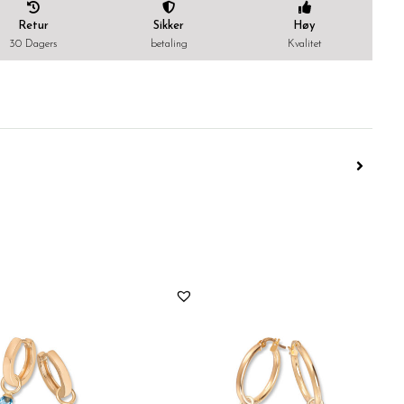
Retur
Sikker
Høy
30 Dagers
betaling
Kvalitet