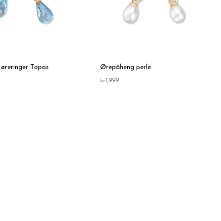
 øreringer Topas
Ørepåheng perle
kr
1,999