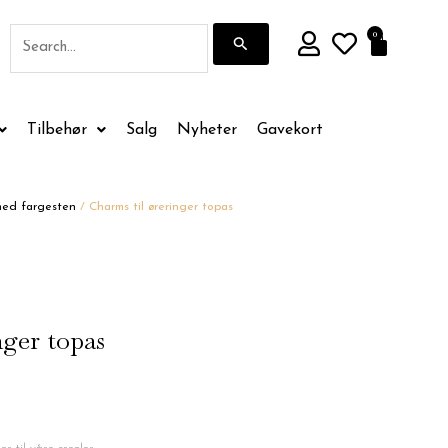
Søk
0
Handle
etter:
Tilbehør
Salg
Nyheter
Gavekort
ed fargesten
/ Charms til øreringer topas
nger topas