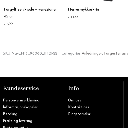
Forgylt sølvkjede – venezianer
Herresmykkeskrin
45 cm
kr
1,199
kr
399
SKU
Nav_1413C98080_11421-22
Categories
Anledninger
,
Fargestensør
Kundeservice
Info
Personvernserklæring
Om oss
Informasjonskapsler
Kontakt oss
Betaling
Ringstørrelse
Frakt og levering
Bytte og retur