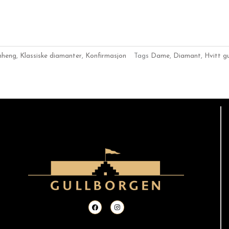
nheng
,
Klassiske diamanter
,
Konfirmasjon
Tags
Dame
,
Diamant
,
Hvitt gu
F
I
a
n
c
s
e
t
b
a