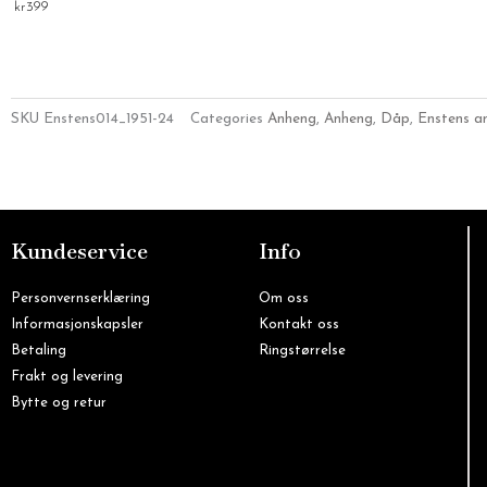
kr
399
SKU
Enstens014_1951-24
Categories
Anheng
,
Anheng
,
Dåp
,
Enstens a
Kundeservice
Info
Personvernserklæring
Om oss
Informasjonskapsler
Kontakt oss
Betaling
Ringstørrelse
Frakt og levering
Bytte og retur