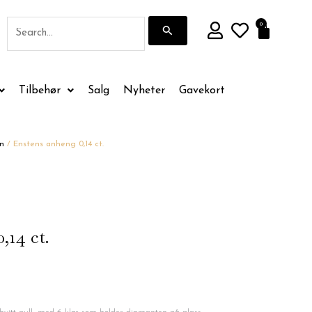
Søk
0
Handle
etter:
Tilbehør
Salg
Nyheter
Gavekort
n
/ Enstens anheng 0,14 ct.
,14 ct.