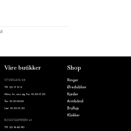
ll
Våre butikker
Shop
Ringer
STORGATA 28
Øredobber
Tlf: 22 17 51 11
Kjeder
Man, tir, ons og fre: 10.30-17.30
Armbånd
Tor: 10.30-18.00
Bryllup
Lør: 10.30-15.30
Klokker
BOGSTADVEIEN 43
Tlf: 22 16 60 90