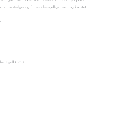
hvitt gull, med 6 klør som holder diamanten på plass.
n bestselger og finnes i forskjellige carat og kvalitet.
n.
t
gull (585)