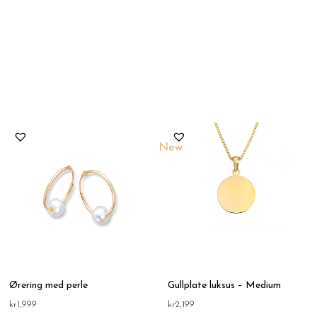
New
Ørering med perle
Gullplate luksus – Medium
kr
1,999
kr
2,199