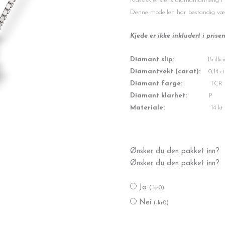
var:
er:
Klassisk enstens diamantanheng i 
kr5,999.
kr3,999.
Denne modellen har bestandig vært e
Kjede er ikke inkludert i prise
Diamant slip:
Brillian
Diamantvekt (carat):
0,14 ct
Diamant farge:
TCR
Diamant klarhet:
P
Materiale:
14 kt hvitt 
Enstens
Ønsker du den pakket inn?
anheng
Ønsker du den pakket inn?
0,14
ct.
Ja
(
-
kr
0
)
antall
Nei
(
-
kr
0
)