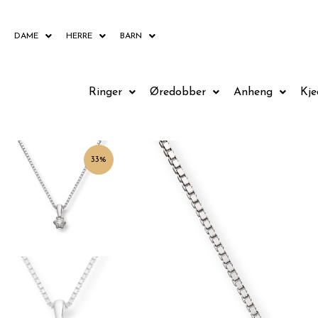
Hopp
rett
DAME
HERRE
BARN
til
innholdet
Ringer
Øredobber
Anheng
Kje
33%