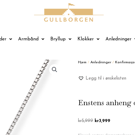
der
Armbånd
Bryllup
Klokker
Anledninger
Hjem
/
Anledninger
/
Konfirmasjo
Legg til i ønskelisten
Enstens anheng 0
Opprinnelig
Nåværende
kr
5,999
kr
3,999
pris
pris