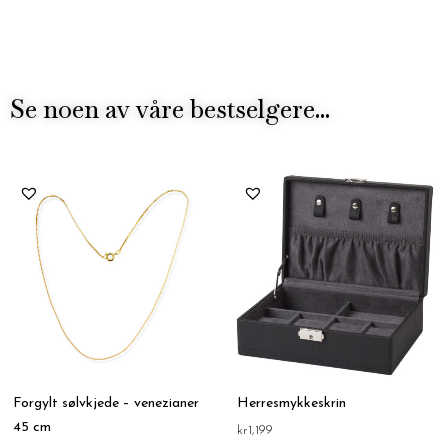
Se noen av våre bestselgere...
Forgylt sølvkjede – venezianer
Herresmykkeskrin
45 cm
kr
1,199