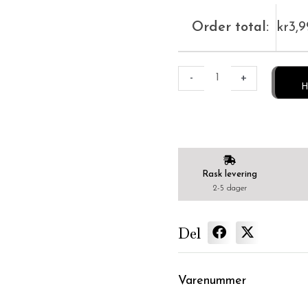
Order total:
kr
3,
-
+
H
Rask levering
2-5 dager
Del
Varenummer