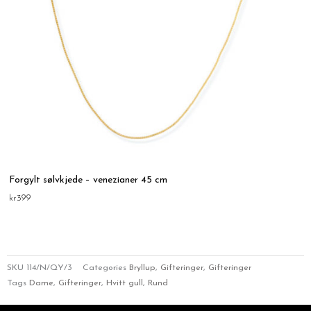
Forgylt sølvkjede – venezianer 45 cm
kr
399
SKU
114/N/QY/3
Categories
Bryllup
,
Gifteringer
,
Gifteringer
Tags
Dame
,
Gifteringer
,
Hvitt gull
,
Rund