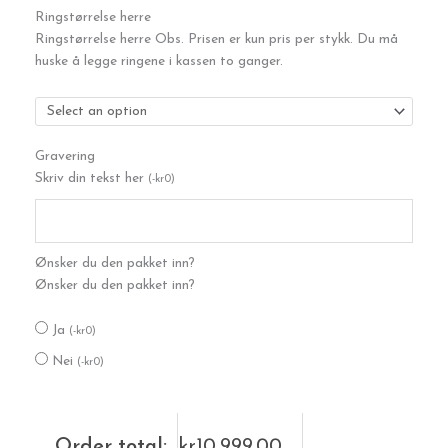
Ringstørrelse herre
Ringstørrelse herre Obs. Prisen er kun pris per stykk. Du må
huske å legge ringene i kassen to ganger.
Gravering
Skriv din tekst her
(
-
kr
0
)
Ønsker du den pakket inn?
Ønsker du den pakket inn?
Ja
(
-
kr
0
)
Nei
(
-
kr
0
)
Order total:
kr
10,999.00