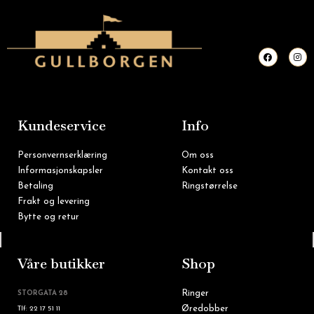
F
I
a
n
c
s
e
t
b
a
o
g
o
r
k
a
m
Kundeservice
Info
Personvernserklæring
Om oss
Informasjonskapsler
Kontakt oss
Betaling
Ringstørrelse
Frakt og levering
Bytte og retur
Tlf: 22 16 60 90
Våre butikker
Shop
Ringer
STORGATA 28
Øredobber
Tlf: 22 17 51 11