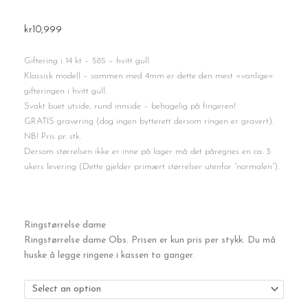
kr
10,999
Giftering i 14 kt – 585 – hvitt gull.
Klassisk modell – sammen med 4mm er dette den mest «vanlige»
gifteringen i hvitt gull.
Svakt buet utside, rund innside – behagelig på fingeren!
GRATIS gravering (dog ingen bytterett dersom ringen er gravert).
NB! Pris pr. stk.
Dersom størrelsen ikke er inne på lager må det påregnes en ca. 3
ukers levering (Dette gjelder primært størrelser utenfor ”normalen”).
Giftering
Ringstørrelse dame
hvitt
Ringstørrelse dame Obs. Prisen er kun pris per stykk. Du må
gull
huske å legge ringene i kassen to ganger.
-
3mm
antall