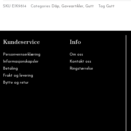
SKU
EIK9814
Categories
Dåp
,
Gaveartikler
,
Gutt
Tag
Gutt
Kundeservice
Info
Personvernserklæring
Om oss
Informasjonskapsler
Kontakt oss
Betaling
Ringstørrelse
Frakt og levering
Bytte og retur