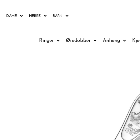
Hopp
rett
DAME
HERRE
BARN
til
innholdet
Ringer
Øredobber
Anheng
Kje