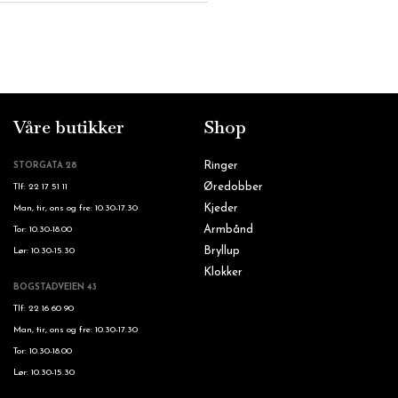
Våre butikker
Shop
Ringer
STORGATA 28
Øredobber
Tlf: 22 17 51 11
Kjeder
Man, tir, ons og fre: 10.30-17.30
Armbånd
Tor: 10.30-18.00
Bryllup
Lør: 10.30-15.30
Klokker
BOGSTADVEIEN 43
Tlf: 22 16 60 90
Man, tir, ons og fre: 10.30-17.30
Tor: 10.30-18.00
Lør: 10.30-15.30