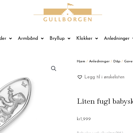
der
Armbånd
Bryllup
Klokker
Anledninger
Hjem
/
Anledninger
/
Dåp
/
Gavea
Legg til i ønskelisten
Liten fugl babysk
kr
1,999