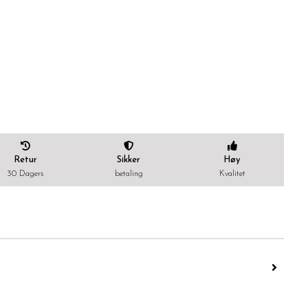
Retur
Sikker
Høy
30 Dagers
betaling
Kvalitet