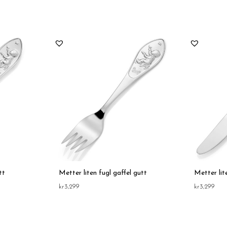
tt
Metter liten fugl gaffel gutt
Metter lit
kr
3,299
kr
3,299