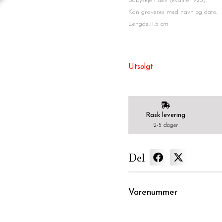
Babyskje i sølv (kvalitet 925).
Kan graveres med navn og dato.
Lengde:11,5 cm
Utsolgt
Rask levering
2-5 dager
Del
Varenummer