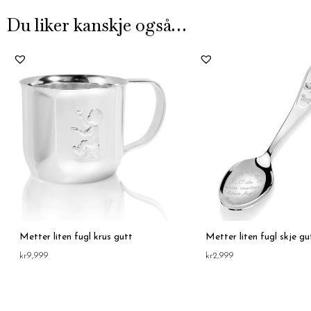
Du liker kanskje også…
Metter liten fugl krus gutt
Metter liten fugl skje gu
kr
9,999
kr
2,999