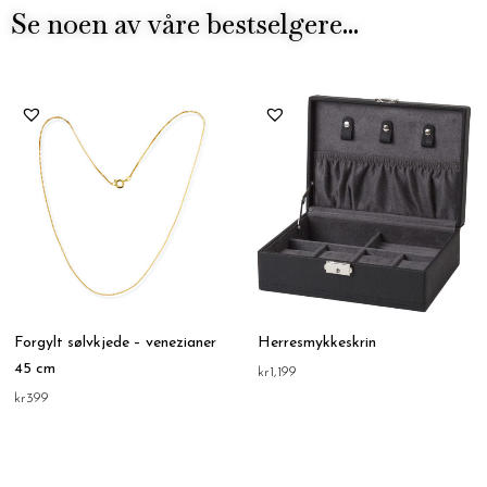
Se noen av våre bestselgere...
Forgylt sølvkjede – venezianer
Herresmykkeskrin
45 cm
kr
1,199
kr
399