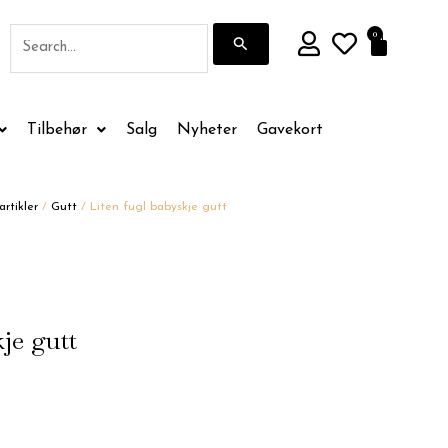
Søk
0
Handle
etter:
Tilbehør
Salg
Nyheter
Gavekort
rtikler
/
Gutt
/ Liten fugl babyskje gutt
je gutt