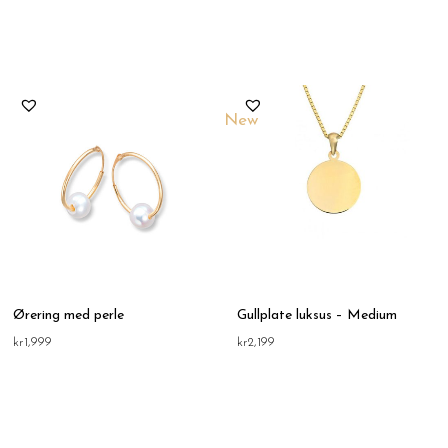
New
Ørering med perle
Gullplate luksus – Medium
kr
1,999
kr
2,199