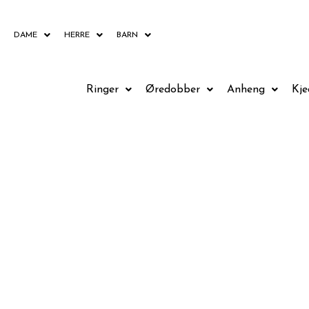
Hopp
rett
DAME
HERRE
BARN
til
innholdet
Ringer
Øredobber
Anheng
Kje