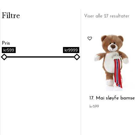
Filtre
Sor
Viser alle 27 resultater
ett
pri
La
til
hø
Pris
kr599
kr9999
17. Mai sløyfe bamse
kr
599