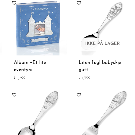
IKKE PÅ LAGER
Album «Et lite
Liten fugl babyskje
eventyr»
gutt
kr
1,399
kr
1,999