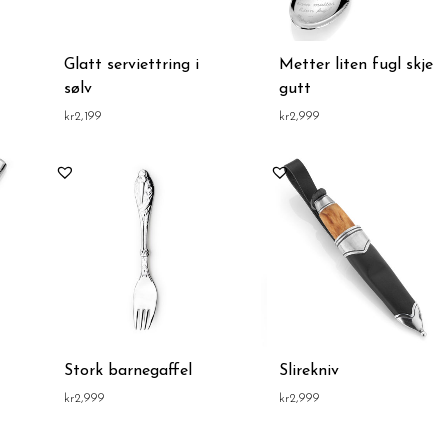
Glatt serviettring i
Metter liten fugl skje
sølv
gutt
kr
2,199
kr
2,999
Stork barnegaffel
Slirekniv
kr
2,999
kr
2,999