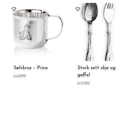
Sølvkrus – Prins
Stork sett skje og
gaffel
kr
4,999
kr
5,920