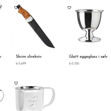
v
Skrim slirekniv
Glatt eggeglass i sølv
kr
3,699
kr
3,720