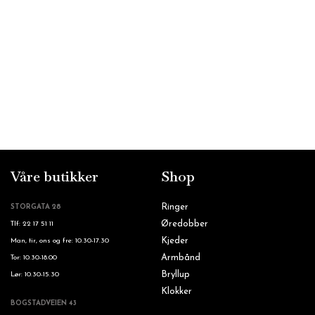
Våre butikker
Shop
Ringer
STORGATA 28
Øredobber
Tlf: 22 17 51 11
Kjeder
Man, tir, ons og fre: 10.30-17.30
Armbånd
Tor: 10.30-18.00
Bryllup
Lør: 10.30-15.30
Klokker
BOGSTADVEIEN 43