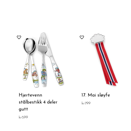
tert
er
s:
v
y
Hjertevenn
17. Mai sløyfe
stålbestikk 4 deler
kr
799
gutt
kr
599