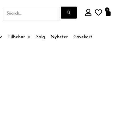
Søk
0
Handle
etter:
Tilbehør
Salg
Nyheter
Gavekort