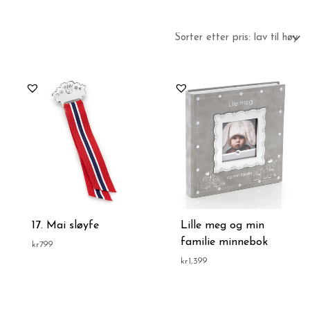
17. Mai sløyfe
Lille meg og min
familie minnebok
kr
799
kr
1,399