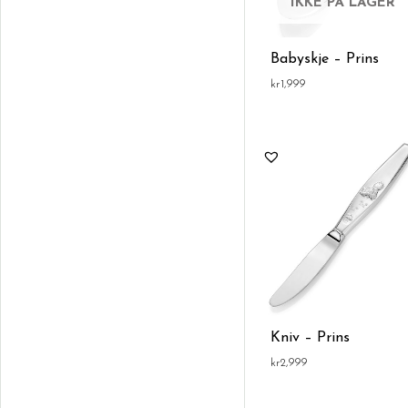
IKKE PÅ LAGER
Babyskje – Prins
kr
1,999
Kniv – Prins
kr
2,999