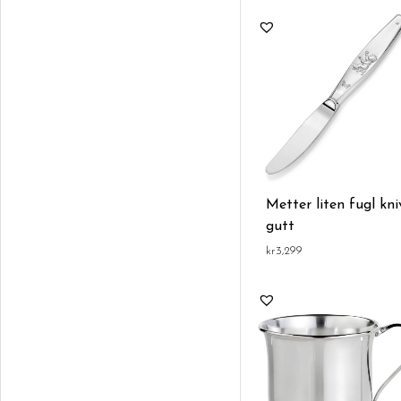
Metter liten fugl kni
gutt
kr
3,299