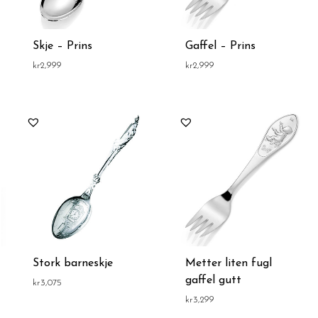
Skje – Prins
Gaffel – Prins
kr
2,999
kr
2,999
Stork barneskje
Metter liten fugl
gaffel gutt
kr
3,075
kr
3,299