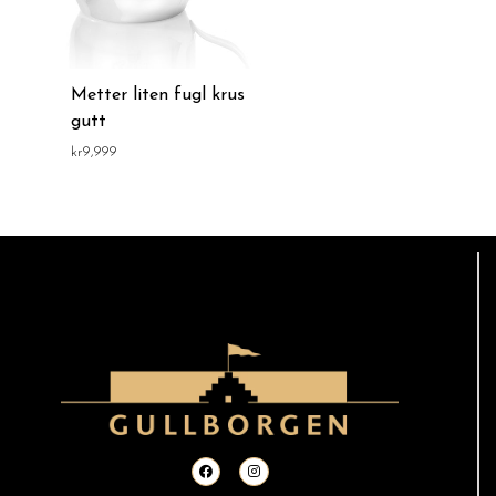
Metter liten fugl krus
gutt
kr
9,999
F
I
a
n
c
s