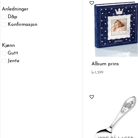
Anledninger
Dåp
Konfirmasjon
Kjønn
Gutt
Jente
Album prins
kr
1,399