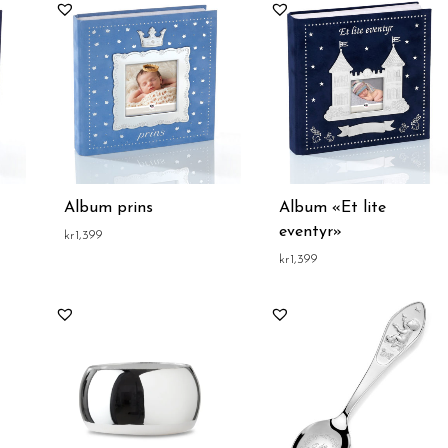
Album prins
Album «Et lite
eventyr»
kr
1,399
kr
1,399