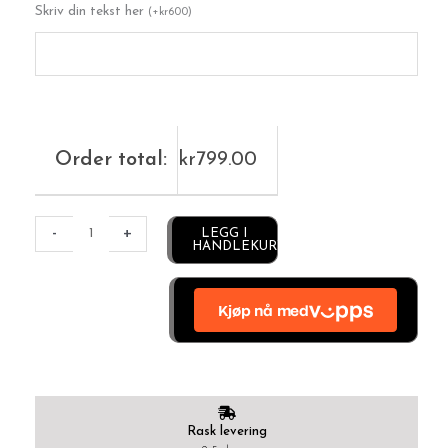
Skriv din tekst her
antall
(
+
kr
600
)
Order total:
kr
799.00
Alternative:
-
+
LEGG I
HANDLEKURV
Rask levering