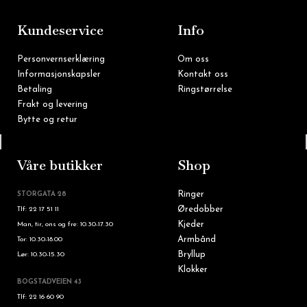
o
r
k
a
m
Kundeservice
Info
Personvernserklæring
Om oss
Informasjonskapsler
Kontakt oss
Betaling
Ringstørrelse
Frakt og levering
Bytte og retur
Tlf: 22 16 60 90
Våre butikker
Shop
Ringer
STORGATA 28
Øredobber
Tlf: 22 17 51 11
Kjeder
Man, tir, ons og fre: 10.30-17.30
Armbånd
Tor: 10.30-18.00
Bryllup
Lør: 10.30-15.30
Klokker
BOGSTADVEIEN 43
Tlf: 22 16 60 90