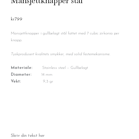
Mansjettknapper stål
kr
799
Mansjettknapper i gullbelagt stål fattet med 7 cubic zirkonia per
knapp.
Tyskprodusert kvalitets smykker, med solid festemekanisme.
Materiale:
Stainless steel – Gullbelagt
Diameter:
14 mm
Vekt:
9,3 gr
Mansjettknapper
Skriv din tekst her
stål