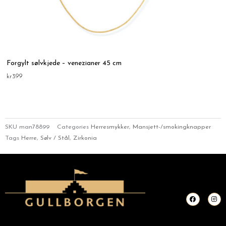
Forgylt sølvkjede – venezianer 45 cm
kr
399
SKU
man78899
Categories
Herresmykker
,
Mansjett-/smokingknapper
Tags
Herre
,
Sølv / Stål
,
Zirkonia
F
I
a
n
c
s
e
t
b
a
o
g