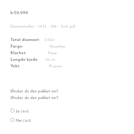
kr
59,999
Diamantcollier i 14 kt – 585 – hvitt gull
Total diamant:
0,50ct.
Farge:
Wesselton
Klarhet:
Pique
Lengde kjede:
43 cm
Vekt:
19 gram
Diamantcollier
Ønsker du den pakket inn?
0,50ct
Ønsker du den pakket inn?
antall
Ja
(
-
kr
0
)
Nei
(
-
kr
0
)