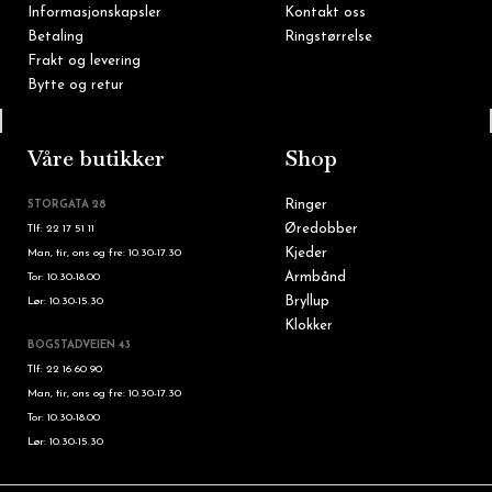
Informasjonskapsler
Kontakt oss
Betaling
Ringstørrelse
Frakt og levering
Bytte og retur
Tlf: 22 16 60 90
Våre butikker
Shop
Ringer
STORGATA 28
Øredobber
Tlf: 22 17 51 11
Kjeder
Man, tir, ons og fre: 10.30-17.30
Armbånd
Tor: 10.30-18.00
Bryllup
Lør: 10.30-15.30
Klokker
BOGSTADVEIEN 43
Tlf: 22 16 60 90
Man, tir, ons og fre: 10.30-17.30
Tor: 10.30-18.00
Lør: 10.30-15.30