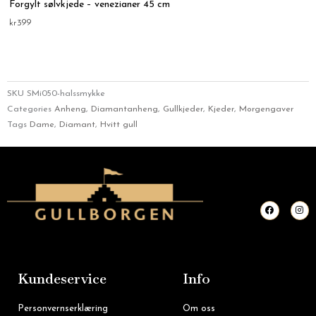
Forgylt sølvkjede – venezianer 45 cm
kr
399
SKU
SMi050-halssmykke
Categories
Anheng
,
Diamantanheng
,
Gullkjeder
,
Kjeder
,
Morgengaver
Tags
Dame
,
Diamant
,
Hvitt gull
F
I
a
n
c
s
e
t
b
a
o
g
o
r
k
a
m
Kundeservice
Info
Personvernserklæring
Om oss