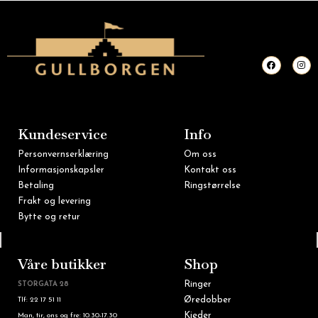
F
I
a
n
c
s
e
t
b
a
o
g
o
r
k
a
m
Kundeservice
Info
Personvernserklæring
Om oss
Informasjonskapsler
Kontakt oss
Betaling
Ringstørrelse
Frakt og levering
Bytte og retur
Tlf: 22 16 60 90
Våre butikker
Shop
Ringer
STORGATA 28
Øredobber
Tlf: 22 17 51 11
Kjeder
Man, tir, ons og fre: 10.30-17.30