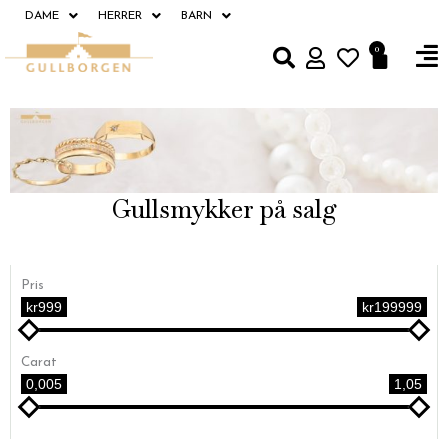
Hopp
DAME
HERRER
BARN
rett
Fl
0
Handle
til
M
innholdet
Gullsmykker på salg
Pris
kr999
kr199999
Carat
0,005
1,05