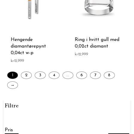
Hengende
Ring i hvitt gull med
diamantørepynt
0,02ct diamant
0,04ct w-p
kr
12,999
kr
12,999
1
2
3
4
…
6
7
8
→
Filtre
Pris