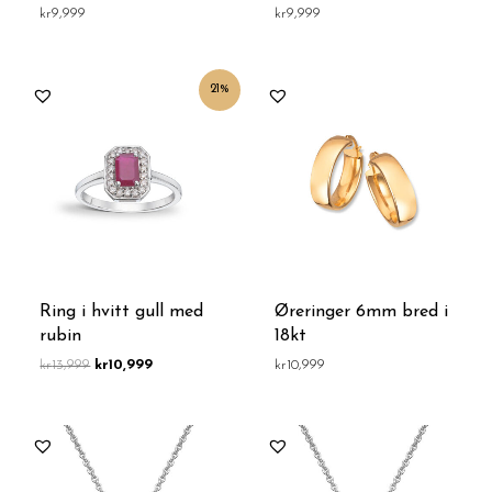
kr
9,999
kr
9,999
Opprinnelig
Nåværende
21%
pris
pris
var:
er:
kr13,999.
kr10,999.
Ring i hvitt gull med
Øreringer 6mm bred i
rubin
18kt
kr
13,999
kr
10,999
kr
10,999