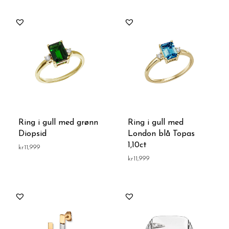
Ring i gull med grønn
Ring i gull med
Diopsid
London blå Topas
1,10ct
kr
11,999
kr
11,999