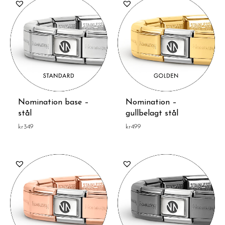
Nomination base –
Nomination –
stål
gullbelagt stål
kr
349
kr
499