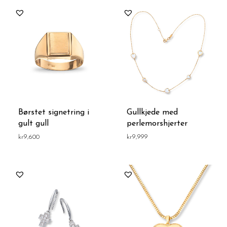
Børstet signetring i
Gullkjede med
gult gull
perlemorshjerter
kr
9,600
kr
9,999