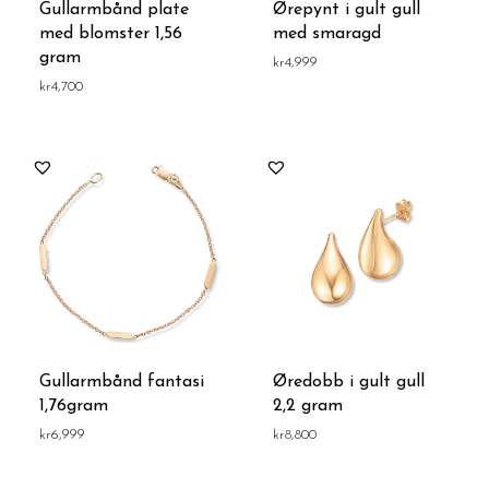
Gullarmbånd plate
Ørepynt i gult gull
med blomster 1,56
med smaragd
gram
kr
4,999
kr
4,700
Gullarmbånd fantasi
Øredobb i gult gull
1,76gram
2,2 gram
kr
6,999
kr
8,800