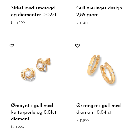
Sirkel med smaragd
Gull øreringer design
og diamanter 0,02ct
2,85 gram
kr
10,999
kr
11,400
Ørepynt i gull med
Øreringer i gull med
kulturperle og 0,01ct
diamant 0,04 ct
diamant
kr
11,999
kr
11,999