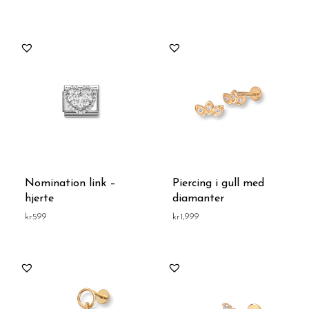
Nomination link –
Piercing i gull med
hjerte
diamanter
kr
599
kr
1,999