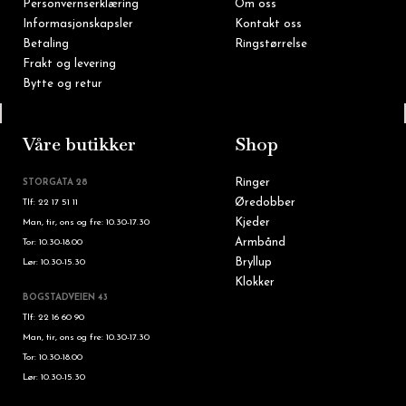
Personvernserklæring
Om oss
Informasjonskapsler
Kontakt oss
Betaling
Ringstørrelse
Frakt og levering
Bytte og retur
Tlf: 22 16 60 90
Våre butikker
Shop
Ringer
STORGATA 28
Øredobber
Tlf: 22 17 51 11
Kjeder
Man, tir, ons og fre: 10.30-17.30
Armbånd
Tor: 10.30-18.00
Bryllup
Lør: 10.30-15.30
Klokker
BOGSTADVEIEN 43
Tlf: 22 16 60 90
Man, tir, ons og fre: 10.30-17.30
Tor: 10.30-18.00
Lør: 10.30-15.30