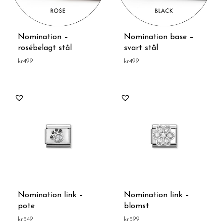
Nomination –
Nomination base –
rosébelagt stål
svart stål
kr
499
kr
499
Nomination link –
Nomination link –
pote
blomst
kr
549
kr
599