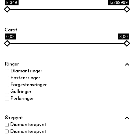
kr349
kr269999
Carat
0,02
3,00
Ringer
Diamantringer
Enstensringer
Fargestensringer
Gullringer
Perleringer
Ørepynt
Diamantørepynt
Diamantørepynt