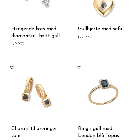
Hengende kors med
Gullhjerte med safir
diamanter i hvitt gull
kr
9,999
kr
9,999
Charms til øreringer
Ring i gull med
safir
London blå Topas