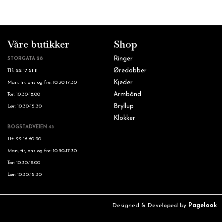
Våre butikker
Shop
Ringer
STORGATA 28
Øredobber
Tlf: 22 17 51 11
Kjeder
Man, tir, ons og fre: 10.30-17.30
Armbånd
Tor: 10.30-18.00
Bryllup
Lør: 10.30-15.30
Klokker
BOGSTADVEIEN 43
Tlf: 22 16 60 90
Man, tir, ons og fre: 10.30-17.30
Tor: 10.30-18.00
Lør: 10.30-15.30
Designed & Developed by
Pagelook