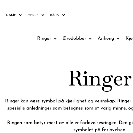
Hopp
rett
DAME
HERRE
BARN
til
innholdet
Ringer
Øredobber
Anheng
Kje
Ringer
Ringer kan være symbol på kjærlighet og vennskap. Ringer
spesielle anledninger som betegnes som et varig minne, og 
Ringen som betyr mest av alle er forlovelsesringen. Den gi
symbolet på forlovelsen.