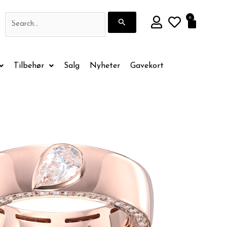
Søk
0
Handle
etter:
Tilbehør
Salg
Nyheter
Gavekort