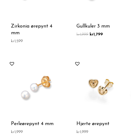
Zirkonia ørepynt 4
Gullkuler 3 mm
mm
kr
1,999
kr
1,799
kr
1,599
Perleørepynt 4 mm
Hjerte ørepynt
kr
1,999
kr
1,999