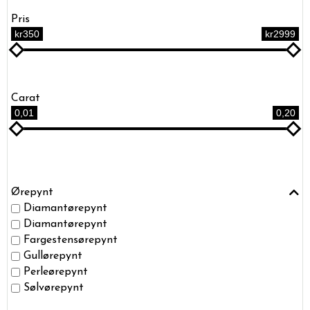
Pris
kr350
kr2999
Carat
0,01
0,20
Ørepynt
Diamantørepynt
Diamantørepynt
Fargestensørepynt
Gullørepynt
Perleørepynt
Sølvørepynt