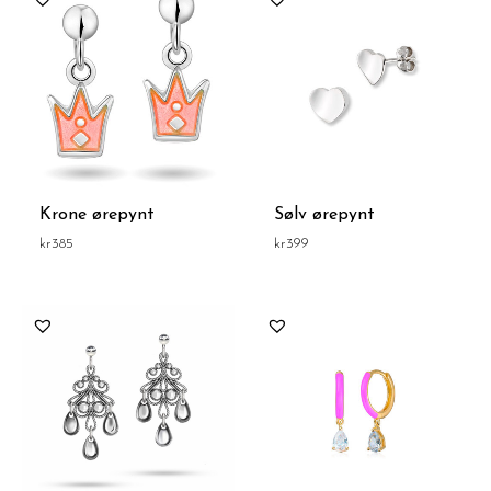
Krone ørepynt
Sølv ørepynt
kr
385
kr
399