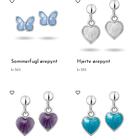
Sommerfugl ørepynt
Hjerte ørepynt
kr
365
kr
385