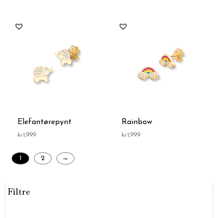
Elefantørepynt
Rainbow
kr
1,999
kr
1,999
1
2
→
Filtre