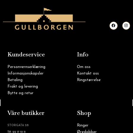
F
I
a
n
c
s
e
t
b
a
o
g
o
r
k
a
m
Kundeservice
Info
Personvernserklæring
Om oss
Informasjonskapsler
Kontakt oss
Betaling
Ringstørrelse
Frakt og levering
Bytte og retur
Tlf: 22 16 60 90
Våre butikker
Shop
Ringer
STORGATA 28
Øredobber
Tlf: 22 17 51 11