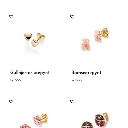
Gullhjerter ørepynt
Bamseørepynt
kr
1,999
kr
1,999