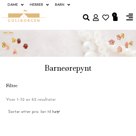
Hopp
DAME
HERRER
BARN
rett
Fl
0
Handle
til
M
innholdet
Barneørepynt
Filtre
Sortert
Viser 1–32 av 62 resultater
etter
pris:
Lav
til
høy