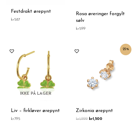
Festdrakt ørepynt
Rosa øreringer forgylt
kr
587
sølv
kr
599
Opprinnelig
Nåværende
25%
pris
pris
var:
er:
kr1,999.
kr1,500.
IKKE PÅ LAGER
Liv – firkløver ørepynt
Zirkonia ørepynt
kr
795
kr
1,999
kr
1,500