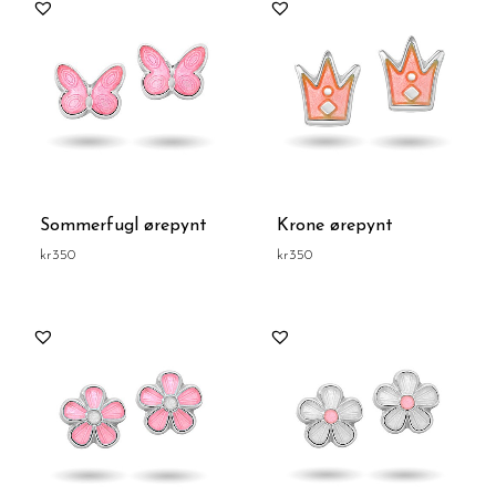
Sommerfugl ørepynt
Krone ørepynt
kr
350
kr
350