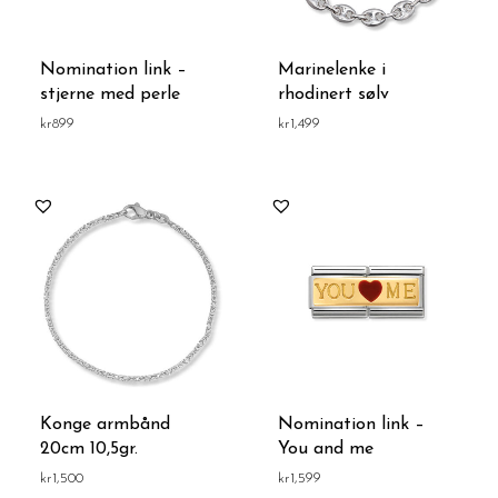
Nomination link –
Marinelenke i
stjerne med perle
rhodinert sølv
kr
899
kr
1,499
Konge armbånd
Nomination link –
20cm 10,5gr.
You and me
kr
1,500
kr
1,599