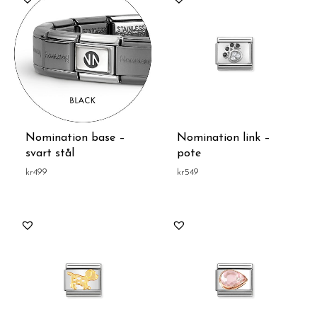
Nomination base –
Nomination link –
svart stål
pote
kr
499
kr
549