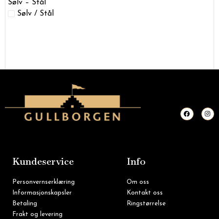
Sølv – Stål
Sølv / Stål
F
I
a
n
c
s
e
t
b
a
o
g
o
r
k
a
m
Kundeservice
Info
Personvernserklæring
Om oss
Informasjonskapsler
Kontakt oss
Betaling
Ringstørrelse
Frakt og levering