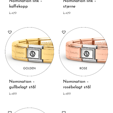
Nomination link –
Nomination link –
kaffekopp
stjerne
kr
479
kr
479
Nomination –
Nomination –
gullbelagt stål
rosébelagt stål
kr
499
kr
499