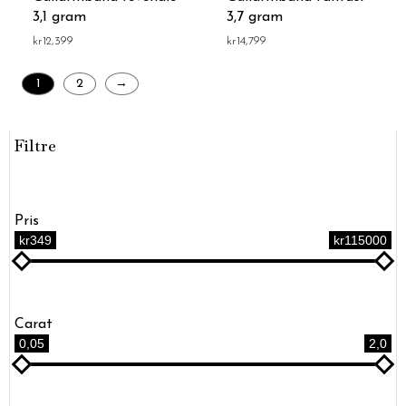
3,1 gram
3,7 gram
kr
12,399
kr
14,799
1
2
→
Filtre
Pris
kr349
kr115000
Carat
0,05
2,0