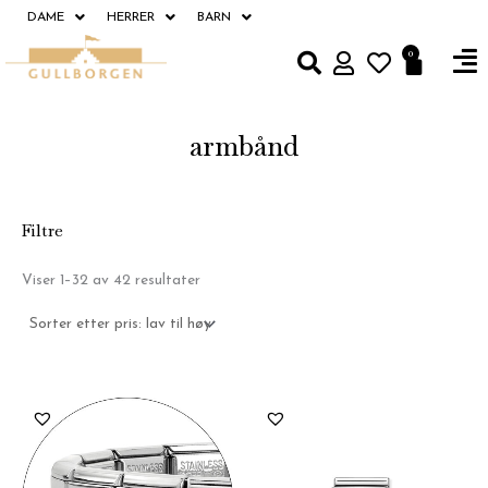
Hopp
DAME
HERRER
BARN
rett
Fl
0
Handle
til
M
innholdet
armbånd
Filtre
Sortert
Viser 1–32 av 42 resultater
etter
pris:
Lav
til
høy