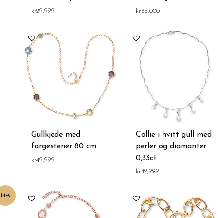
kr
29,999
kr
35,000
Gullkjede med
Collie i hvitt gull med
fargestener 80 cm
perler og diamanter
0,33ct
kr
49,999
kr
49,999
nde
14%
.