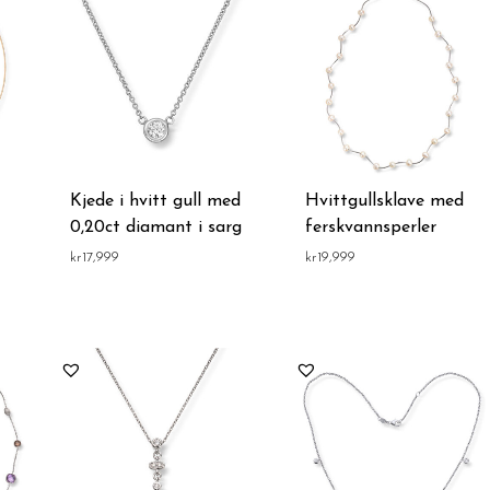
Kjede i hvitt gull med
Hvittgullsklave med
0,20ct diamant i sarg
ferskvannsperler
kr
17,999
kr
19,999