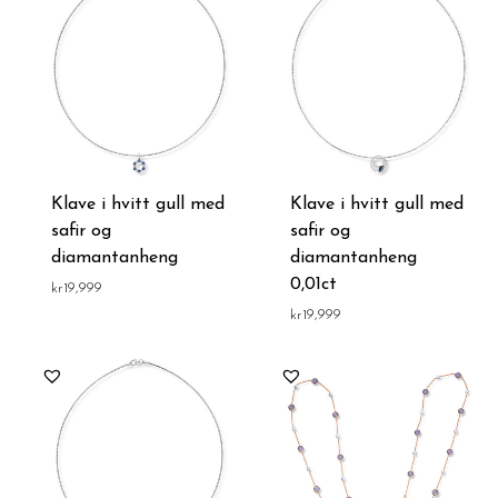
Klave i hvitt gull med
Klave i hvitt gull med
safir og
safir og
diamantanheng
diamantanheng
0,01ct
kr
19,999
kr
19,999