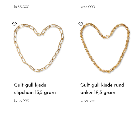
kr
35,000
kr
44,000
Gult gull kjede
Gult gull kjede rund
clipchain 13,5 gram
anker 19,5 gram
kr
53,999
kr
58,500