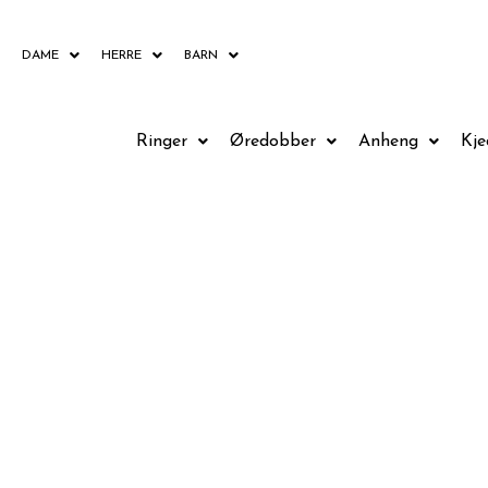
Hopp
rett
DAME
HERRE
BARN
til
innholdet
Ringer
Øredobber
Anheng
Kje