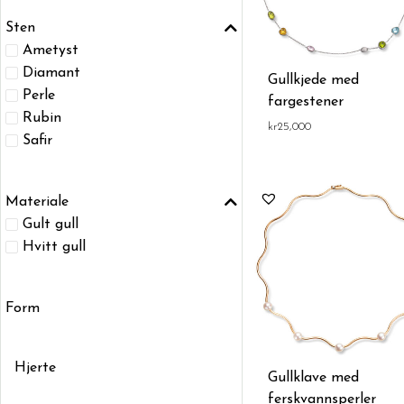
Sten
Ametyst
Diamant
Gullkjede med
Perle
fargestener
Rubin
kr
25,000
Safir
Materiale
Gult gull
Hvitt gull
Form
Hjerte
Gullklave med
ferskvannsperler