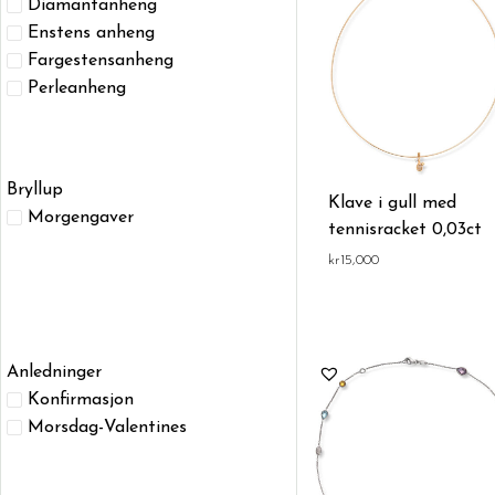
Diamantanheng
Enstens anheng
Fargestensanheng
Perleanheng
Bryllup
Klave i gull med
Morgengaver
tennisracket 0,03ct
kr
15,000
Anledninger
Konfirmasjon
Morsdag-Valentines