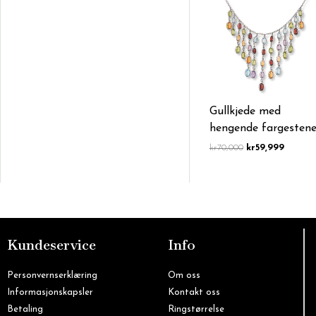
Gullkjede med
hengende fargestene
kr
70,000
kr
59,999
Kundeservice
Info
Personvernserklæring
Om oss
Informasjonskapsler
Kontakt oss
Betaling
Ringstørrelse