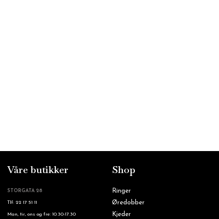
Våre butikker
Shop
Ringer
STORGATA 28
Øredobber
Tlf: 22 17 51 11
Kjeder
Man, tir, ons og fre: 10.30-17.30