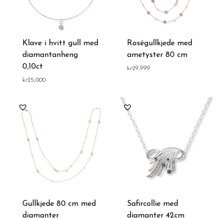
Klave i hvitt gull med
Roségullkjede med
diamantanheng
ametyster 80 cm
0,10ct
kr
29,999
kr
25,000
Gullkjede 80 cm med
Safircollie med
diamanter
diamanter 42cm