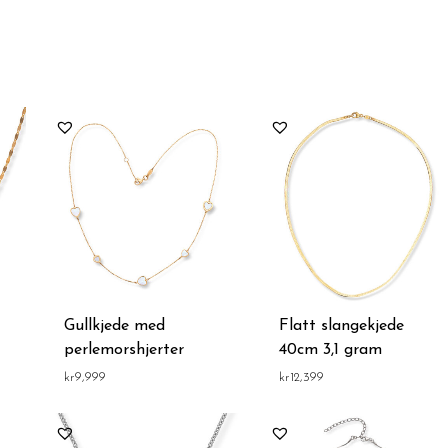
rtert
ter
s:
v
y
Gullkjede med
Flatt slangekjede
perlemorshjerter
40cm 3,1 gram
kr
9,999
kr
12,399