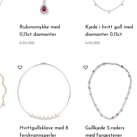
Rubinsmykke med
Kjede i hvitt gull med
0,15ct diamanter
diamanter 0,15ct
kr
25,000
kr
25,000
Hvittgullsklave med 8
Gullkjede 3-raders
ferskvannsperler
med fargestener