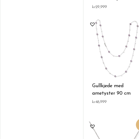
kr
29,999
Gullkjede med
ametyster 90 cm
kr
48,999
Opprinnelig
Nåvære
pris
pris
var:
er:
kr70,000.
kr59,999