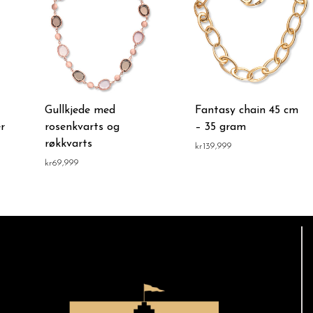
Gullkjede med
Fantasy chain 45 cm
r
rosenkvarts og
– 35 gram
røkkvarts
kr
139,999
kr
69,999