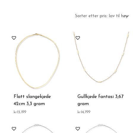
Flatt slangekjede
Gullkjede fantasi 3,67
42cm 3,3 gram
gram
kr
13,199
kr
14,799