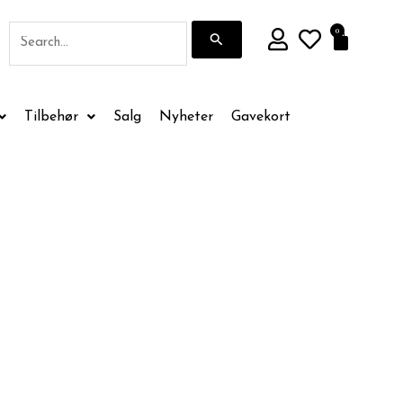
Søk
0
Handle
etter:
Tilbehør
Salg
Nyheter
Gavekort