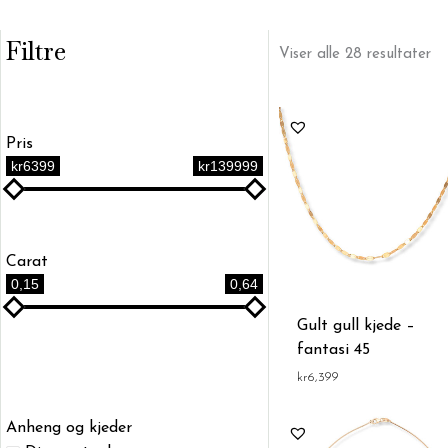
Filtre
So
Viser alle 28 resultater
et
pri
La
til
hø
Pris
kr6399
kr139999
Carat
0,15
0,64
Gult gull kjede –
fantasi 45
kr
6,399
Anheng og kjeder